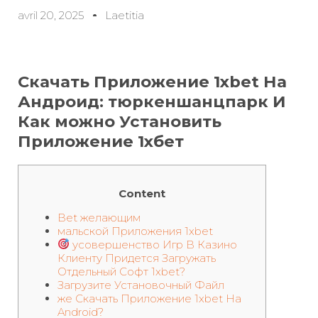
avril 20, 2025
Laetitia
Скачать Приложение 1xbet На
Андроид: тюркеншанцпарк И
Как можно Установить
Приложение 1хбет
Content
Bet желающим
мальской Приложения 1xbet
усовершенство Игр В Казино
Клиенту Придется Загружать
Отдельный Софт 1xbet?
Загрузите Установочный Файл
же Скачать Приложение 1xbet На
Android?