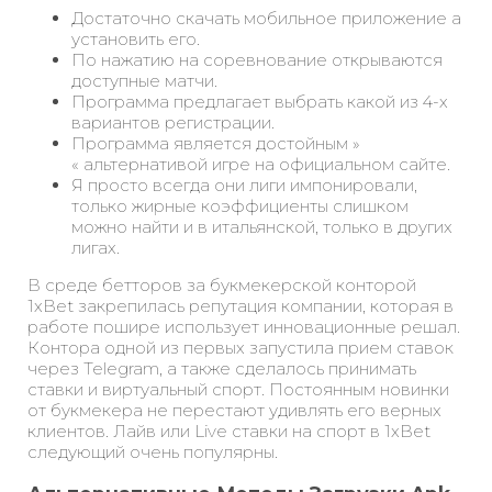
Достаточно скачать мобильное приложение а
установить его.
По нажатию на соревнование открываются
доступные матчи.
Программа предлагает выбрать какой из 4-х
вариантов регистрации.
Программа является достойным »
« альтернативой игре на официальном сайте.
Я просто всегда они лиги импонировали,
только жирные коэффициенты слишком
можно найти и в итальянской, только в других
лигах.
В среде бетторов за букмекерской конторой
1xBet закрепилась репутация компании, которая в
работе пошире использует инновационные решал.
Контора одной из первых запустила прием ставок
через Telegram, а также сделалось принимать
ставки и виртуальный спорт. Постоянным новинки
от букмекера не перестают удивлять его верных
клиентов. Лайв или Live ставки на спорт в 1xBet
следующий очень популярны.