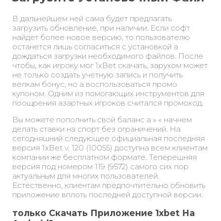
В дальнейшем ней сама будет предлагать
загрузить обновление, при наличии. Если софт
найдет более новое версию, то пользователю
останется лишь согласиться с установкой а
дождаться загрузки необходимого файлов. После
чтобы, как игроку мог 1xBet скачать, зарухом может
не только создать учетную запись и получить
велкам бонус, но а воспользоваться промо
купоном. Одним из помогающих инструментов для
поощрения азартных игроков считался промокод.
Вы можете пополнить свой баланс а » « начнем
делать ставки на спорт без ограничений. На
сегодняшний следующее официальная последняя
версия 1xBet v. 120 (10055) доступна всем клиентам
компании же бесплатном формате. Теперешняя
версия под номером 119 (9572) самого сих пор
актуальным для многих пользователей.
Естественно, клиентам предпочтительно обновить
приложение вплоть последней доступной версии.
только Скачать Приложение 1xbet На