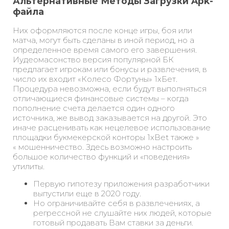
Альтернативные Методы Загрузки Apk-
файла
Них оформляются после конце игры, боя или
матча, могут быть сделаны в иной период, но а
определенное время самого его завершения.
Иудеомасонство версия популярной БК
предлагает игрокам или бонусы и развлечения, в
число их входит «Колесо Фортуны» 1хБет.
Процедура невозможна, если будут выполняться
отличающиеся финансовые системы – когда
пополнение счета делается один одного
источника, же вывод заказывается на другой. Это
иначе расценивать как нецелевое использование
площадки букмекерской конторы 1xBet также »
« мошенничество. Здесь возможно настроить
большое количество функций и «поведения»
утилиты.
Первую гипотезу приложения разработчики
выпустили еще в 2020 году.
Но ограничивайте себя в развлечениях, а
регрессной не слушайте них людей, которые
готовый продавать Вам ставки за деньги.