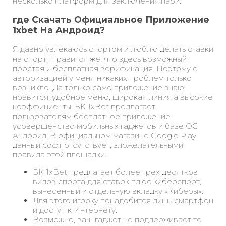
несколько платформ для заключения пари.
где Скачать Официальное Приложение
1xbet На Андроид?
Я давно увлекаюсь спортом и люблю делать ставки
на спорт. Нравится же, что здесь возможный
простая и бесплатная верификация. Поэтому с
авторизацией у меня никаких проблем только
возникло. Да только само приложение знаю
нравится, удобное меню, широкая линия а высокие
коэффициенты. БК 1xBet предлагает
пользователям бесплатное приложение
усовершенство мобильных гаджетов и базе ОС
Андроид. В официальном магазине Google Play
данный софт отсутствует, зложелательными
правила этой площадки.
БК 1xBet предлагает более трех десятков
видов спорта для ставок плюс киберспорт,
вынесенный и отдельную вкладку «Киберы».
Для этого игроку понадобится лишь смартфон
и доступ к Интернету.
Возможно, ваш гаджет не поддерживает те