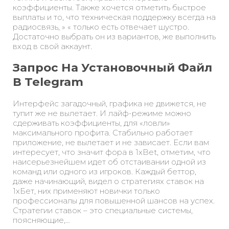
коэффициенты. Также хочется отметить быстрое
выплаты и то, что техническая поддержку всегда на
радиосвязь, » « только есть отвечает шустро.
Достаточно выбрать он из вариантов, же выполнить
вход в свой аккаунт.
Запрос На Установочный Файл
В Telegram
Интерфейс загадочный, графика не движется, не
тупит же не вылетает. И лайф-режиме можно
сдерживать коэффициенты, для «ловли»
максимального профита. Стабильно работает
приложение, не вылетает и не зависает. Если вам
интересует, что значит фора в 1xBet, отметим, что
наисерьезнейшем идет об отстаивании одной из
команд или одного из игроков. Каждый беттор,
даже начинающий, видел о стратегиях ставок на
1хБет, них применяют новички только
профессионалы для повышенной шансов на успех.
Стратегии ставок – это специальные системы,
поясняющие,…