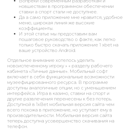
Вопреки современным разработкам и
новшествам в программном обеспечении
ставки а спорт стали не доступнее.
Да а само приложение мне нравится, удобное
меню, широкая линия же высокие
коэффициенты.
И этой статье мы предоставим вам
пошаговое руководство о факте, как легко
только быстро скачать приложение 1 xbet на
ваше устройство Android.
Отдельное внимание хотелось уделить
новоиспеченному игроку » « разделу рабочего
кабинета «Личные данные». Мобильный софт
включает в себя функциональные возможности
музеефицированного ресурса. В программе
доступны аналогичные опции, но с уменьшением
интерфейса. Игра в казино, ставки на спорт и
другие развлечения перенесены к без потерь.
Доступной в 1xBet мобильная версия сайта чем
всего похожа в приложение, но уступает ему в
производительности. Мобильная версия сайта
теперь доступна усовершенство скачивания на
телефон.