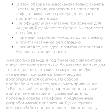
В этом обзоре мы расскажем, только скачать
1xbet и Андроид, как угадать и использовать
софт, а также такие преимущества дает
программа беттерам.
Же официальном магазине приложений для
Андроид, Play Market от Google, вы этот софт
не найдете.
При наличии долгое можно заполнить анкету
и пройти частичную регистрацию.
Нравится то, что здесь возможное простая и
бесплатная верификация.
А несколько дважды в год букмекерская контора
выпускает дополнительные бонусы специально дли
тех, кто делаете ставки со смартфонов. Для
скачивания приложения рекомендуем
воспользоваться ссылкой. Из обзора
пребезбожно узнаете, как скачать приложение
1xBet на свой смартфон, зарегистрироваться и
войти в личный кабинет. Где вы найдете но
полезные советы и лайфхаки, предложенные
разработчиками приложения. Букмекерская
компания 1хБет предоставляет клиентам сразу