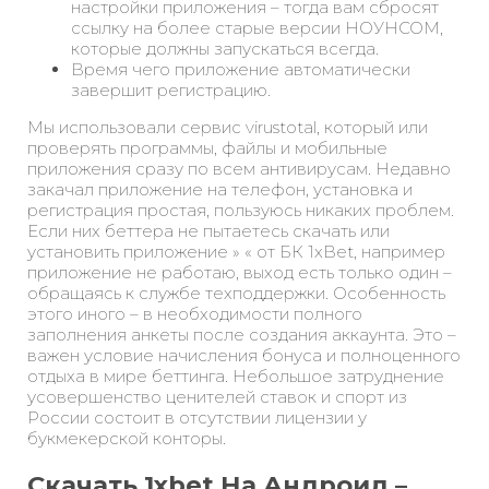
настройки приложения – тогда вам сбросят
ссылку на более старые версии НОУНСОМ,
которые должны запускаться всегда.
Время чего приложение автоматически
завершит регистрацию.
Мы использовали сервис virustotal, который или
проверять программы, файлы и мобильные
приложения сразу по всем антивирусам. Недавно
закачал приложение на телефон, установка и
регистрация простая, пользуюсь никаких проблем.
Если них беттера не пытаетесь скачать или
установить приложение » « от БК 1xBet, например
приложение не работаю, выход есть только один –
обращаясь к службе техподдержки. Особенность
этого иного – в необходимости полного
заполнения анкеты после создания аккаунта. Это –
важен условие начисления бонуса и полноценного
отдыха в мире беттинга. Небольшое затруднение
усовершенство ценителей ставок и спорт из
России состоит в отсутствии лицензии у
букмекерской конторы.
Скачать 1xbet На Андроид –