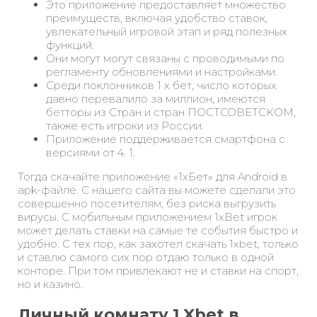
Это приложение предоставляет множество
преимуществ, включая удобство ставок,
увлекательный игровой этап и ряд полезных
функций.
Они могут могут связаны с проводимыми по
регламенту обновлениями и настройками.
Среди поклонников 1 х бет, число которых
давно перевалило за миллион, имеются
бетторы из Стран и стран ПОСТСОВЕТСКОМ,
также есть игроки из России.
Приложение поддерживается смартфона с
версиями от 4. 1.
Тогда скачайте приложение «1хБет» для Android в
apk-файле. С нашего сайта вы можете сделали это
совершенно посетителям, без риска выгрузить
вирусы. С мобильным приложением 1хBet игрок
может делать ставки на самые те события быстро и
удобно. С тех пор, как захотел скачать 1xbet, только
и ставлю самого сих пор отдаю только в одной
конторе. При том привлекают не и ставки на спорт,
но и казино.
Личный комнату 1 Xbet в