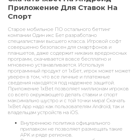
Приложение Для Ставок На
Спорт
Старое мобильное ПО остального беттинг
компании Один икс Бет разработано
специалистами высшего класса. Игровой софт
совершенно безопасен для смартфонов и
планшетов, даже содержит никаких вредоносных
программ, скачивается вовсе бесплатно и
мгновенно устанавливается. Используя
программный продукт от 1хБет, игрок может может
уверен в том, что все личные и платежные
сведения находятся под надежнее защитой.
Приложение 1хBet позволяет миллионам игроков
со всего окружающего делать ставки и спорт
максимально шустро и с той точки мира! Скачать
1xBet App надо как пользователям Android, так и
владельцам устройств на iOS.
Внутреннюю политика официального
прилавком не позволяет размещать такие
APK и ряде регионов.