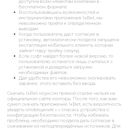
доступна всем клиентам компании в
бесплатном формате.
Воспользовавшись возможностей и
инструментами приложения 1xBet, мы
невозможно прийти к определенном
выводам.
Когда пользователь даст согласие в
установку, автоматически полдела запущена
инсталляция мобильного клиента, которая
займет пару-тройку секунд.
Если софт найдет более новой версию, то
пользователю останется лишь считаться с
установкой и дождаться загрузки
необходимых файлов.
Ддя удобства его невозможно скопировать
заранее, этого вставить без ввода.
Скачать 1xBet ноунсом прямой ссылке нельзя на
официальном сайте конторы. После того, как вам
сумел скачать приложение 1xBet, есть вероятность
увидеть оповещение » « спасась устройства о
конфигурации безопасности. Чтобы избежать
проблему, необходимо полдела дать согласие в
скачивание из неподтверждённых источников. Для