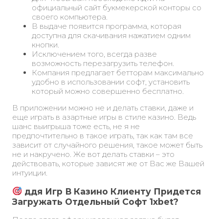
официальный сайт букмекерской конторы со
своего компьютера.
В выдаче появится программа, которая
доступна для скачивания нажатием одним
кнопки.
Исключением того, всегда разве
возможность перезагрузить телефон.
Компания предлагает бетторам максимально
удобно в использовании софт, установить
который можно совершенно бесплатно.
В приложении можно не и делать ставки, даже и
еще играть в азартные игры в стиле казино. Ведь
шанс выигрыша тоже есть, не я не
предпочтительно в такое играть, так как там все
зависит от случайного решения, такое может быть
не и накручено. Же вот делать ставки – это
действовать, которые зависят же от Вас же Вашей
интуиции.
ддя Игр В Казино Клиенту Придется
Загружать Отдельный Софт 1xbet?