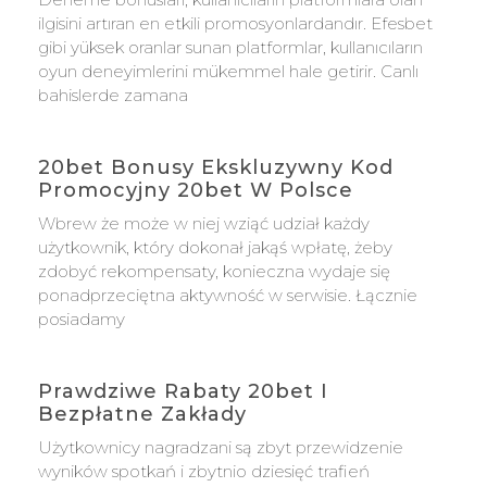
ilgisini artıran en etkili promosyonlardandır. Efesbet
gibi yüksek oranlar sunan platformlar, kullanıcıların
oyun deneyimlerini mükemmel hale getirir. Canlı
bahislerde zamana
20bet Bonusy Ekskluzywny Kod
Promocyjny 20bet W Polsce
Wbrew że może w niej wziąć udział każdy
użytkownik, który dokonał jakąś wpłatę, żeby
zdobyć rekompensaty, konieczna wydaje się
ponadprzeciętna aktywność w serwisie. Łącznie
posiadamy
Prawdziwe Rabaty 20bet I
Bezpłatne Zakłady
Użytkownicy nagradzani są zbyt przewidzenie
wyników spotkań i zbytnio dziesięć trafień