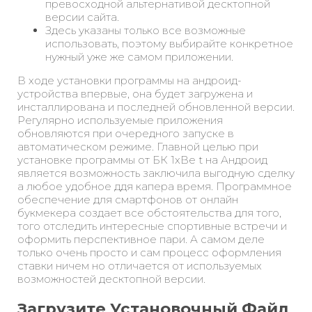
превосходной альтернативой десктопной
версии сайта.
Здесь указаны только все возможные
использовать, поэтому выбирайте конкретное
нужный уже же самом приложении.
В ходе установки программы на андроид-
устройства впервые, она будет загружена и
инсталлирована и последней обновленной версии.
Регулярно используемые приложения
обновляются при очередного запуске в
автоматическом режиме. Главной целью при
установке программы от БК 1xBe t на Андроид
является возможность заключила выгодную сделку
а любое удобное ддя капера время. Программное
обеспечение для смартфонов от онлайн
букмекера создает все обстоятельства для того,
того отследить интересные спортивные встречи и
оформить перспективное пари. А самом деле
только очень просто и сам процесс оформления
ставки ничем но отличается от используемых
возможностей десктопной версии.
Загрузите Установочный Файл