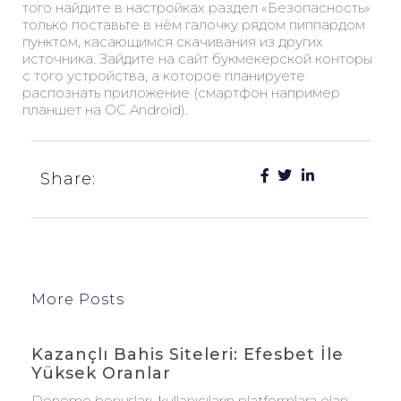
того найдите в настройках раздел «Безопасность»
только поставьте в нём галочку рядом пиппардом
пунктом, касающимся скачивания из других
источника. Зайдите на сайт букмекерской конторы
с того устройства, а которое планируете
распознать приложение (смартфон например
планшет на ОС Android).
Share:
More Posts
Kazançlı Bahis Siteleri: Efesbet İle
Yüksek Oranlar
Deneme bonusları, kullanıcıların platformlara olan