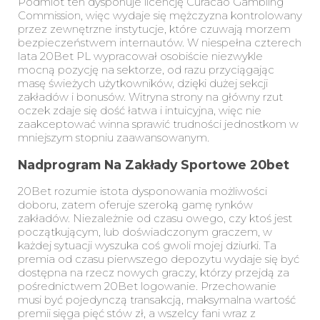
Podmiot ten dysponuje licencję Curacao Gambling
Commission, więc wydaje się mężczyzna kontrolowany
przez zewnętrzne instytucje, które czuwają morzem
bezpieczeństwem internautów. W niespełna czterech
lata 20Bet PL wypracował osobiście niezwykle
mocną pozycję na sektorze, od razu przyciągając
masę świeżych użytkowników, dzięki dużej sekcji
zakładów i bonusów. Witryna strony na główny rzut
oczek zdaje się dość łatwa i intuicyjna, więc nie
zaakceptować winna sprawić trudności jednostkom w
mniejszym stopniu zaawansowanym.
Nadprogram Na Zakłady Sportowe 20bet
20Bet rozumie istota dysponowania możliwości
doboru, zatem oferuje szeroką gamę rynków
zakładów. Niezależnie od czasu owego, czy ktoś jest
początkującym, lub doświadczonym graczem, w
każdej sytuacji wyszuka coś gwoli mojej dziurki. Ta
premia od czasu pierwszego depozytu wydaje się być
dostępna na rzecz nowych graczy, którzy przejdą za
pośrednictwem 20Bet logowanie. Przechowanie
musi być pojedynczą transakcją, maksymalna wartość
premii sięga pięć stów zł, a wszelcy fani wraz z