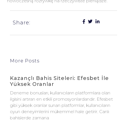
nowoczesną rozrywkę na rzeczywiste pieniądze.
Share:
More Posts
Kazançlı Bahis Siteleri: Efesbet İle
Yüksek Oranlar
Deneme bonusları, kullanıcıların platformlara olan
ilgisini artıran en etkili promosyonlardandır. Efesbet
gibi yüksek oranlar sunan platformlar, kullanıcıların
oyun deneyimlerini mükemmel hale getirir. Canlı
bahislerde zamana