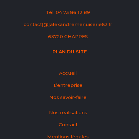
Tél: 04 73 86 12 89
contact[@]alexandremenuiserie63.fr
63720 CHAPPES
PLAN DU SITE
Accueil
L’entreprise
Nos savoir-faire
Nos réalisations
Contact
Mentions légales