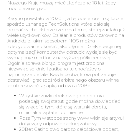
Naszego Kraju muszą mieć ukończone 18 lat, żeby
móc prawnie grać.
Kasyno powstało w 2020 r., a tej operatorem są ludzie
spośród uznanego TechSolutions, które dało się
poznać w charakterze rzetelna firma, której zaufało już
wiele użytkowników. Działanie produktów zarówno na
Androidzie, jakim sposobem i IOS można
zdecydowanie określić, jako płynne. Dzięki specjalnej
optymalizacji komputerów odrzucić wydaje się być
wymagany smartfon z najwyższej półki cenowej.
Ogólnie sprawa biorąc, program jest zrobiona
niezwykle solidnie i zadbano tu chociażby o
najmniejsze detale. Każda osoba, która potrzebuje
obstawiać i grać spośród arbitralnego obszaru winna
zainteresować się apką od czasu 20Bet.
Wszystkie zniżki obok owego operatora
posiadają swój statut, gdzie można dowiedzieć
się więcej o tym, które są warunki obrotu,
minimalna wpłata i odmienne.
Poza Tym w stopce strony www widnieje artykuł
dotyczący odpowiedzialnej zabawy.
20Bet Casino owo bardzo całościowa podest,