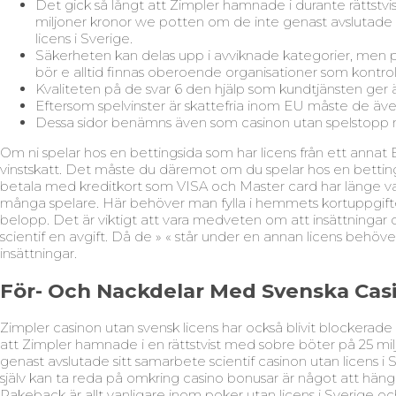
Det gick så långt att Zimpler hamnade i durante rättstv
miljoner kronor we potten om de inte genast avslutade
licens i Sverige.
Säkerheten kan delas upp i avviknade kategorier, men på
bör e alltid finnas oberoende organisationer som kontrol
Kvaliteten på de svar 6 den hjälp som kundtjänsten ger
Eftersom spelvinster är skattefria inom EU måste de även
Dessa sidor benämns även som casinon utan spelstopp n
Om ni spelar hos en bettingsida som har licens från ett annat
vinstskatt. Det måste du däremot om du spelar hos en betting
betala med kreditkort som VISA och Master card har länge vart 
många spelare. Här behöver man fylla i hemmets kortuppgifter
belopp. Det är viktigt att vara medveten om att insättninga
scientif en avgift. Då de » « står under en annan licens behöve
insättningar.
För- Och Nackdelar Med Svenska Cas
Zimpler casinon utan svensk licens har också blivit blockerade
att Zimpler hamnade i en rättstvist med sobre böter på 25 m
genast avslutade sitt samarbete scientif casinon utan licens i S
själv kan ta reda på omkring casino bonusar är något att hänga
Rakeback är allt vanligare inom poker utan licens i Sverige och