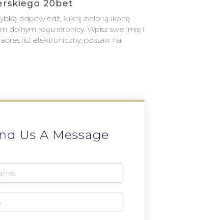
rskiego 20bet
ybką odpowiedź, kliknij zieloną ikonę
 dolnym rogu stronicy. Wpisz swe imię i
adres list elektroniczny, postaw na
nd Us A Message