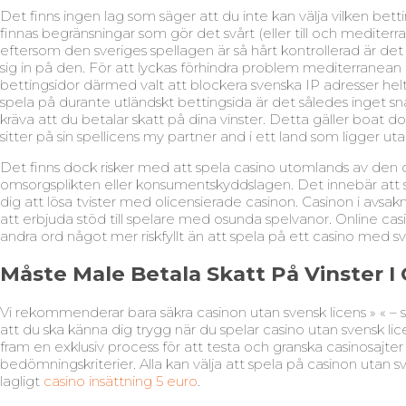
Det finns ingen lag som säger att du inte kan välja vilken bettin
finnas begränsningar som gör det svårt (eller till och mediterra
eftersom den sveriges spellagen är så hårt kontrollerad är det
sig in på den. För att lyckas förhindra problem mediterranea
bettingsidor därmed valt att blockera svenska IP adresser helt o
spela på durante utländskt bettingsida är det således inget 
kräva att du betalar skatt på dina vinster. Detta gäller boat 
sitter på sin spellicens my partner and i ett land som ligger
Det finns dock risker med att spela casino utomlands av den 
omsorgsplikten eller konsumentskyddslagen. Det innebär att 
dig att lösa tvister med olicensierade casinon. Casinon i avsak
att erbjuda stöd till spelare med osunda spelvanor. Online casi
andra ord något mer riskfyllt än att spela på ett casino med sv
Måste Male Betala Skatt På Vinster I
Vi rekommenderar bara säkra casinon utan svensk licens » « – såd
att du ska känna dig trygg när du spelar casino utan svensk lic
fram en exklusiv process för att testa och granska casinosajte
bedömningskriterier. Alla kan välja att spela på casinon utan sv
lagligt
casino insättning 5 euro
.