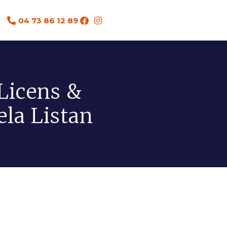
04 73 86 12 89
Licens &
la Listan