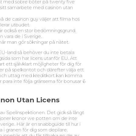
ist med sobre böter på twenty five
 sitt samarbete med casinon utan
 de casinon guy väljer att filma hos
lerar utbudet.
 är också en stor bedömningsgrund.
 vara de i Sverige.
är man gör sökningar på nätet.
 EU-land så behöver du inte betala
sida som har licens utanför EU. Att
ett självklart möjligheter för dig för
 på spelkontot och därefter välja ett
r och uttag med kreditkort kan komma
r para inte följa gränserna för bonusar 6
inon Utan Licens
 av Spelinspektionen. Det gick så långt
iljoner kronor we potten om de inte
verige. Här är en snabbguide till hur i
 i granen för dig som depilare.
 innebär att du får tillbaka en de av