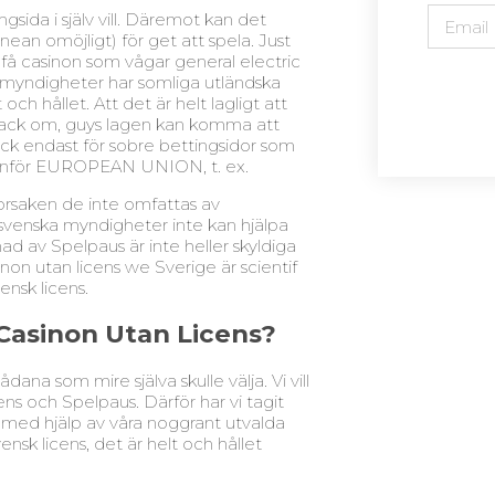
gsida i själv vill. Däremot kan det
nean omöjligt) för get att spela. Just
 få casinon som vågar general electric
n myndigheter har somliga utländska
ch hållet. Att det är helt lagligt att
snack om, guys lagen kan komma att
dock endast för sobre bettingsidor som
 utanför EUROPEAN UNION, t. ex.
orsaken de inte omfattas av
svenska myndigheter inte kan hjälpa
nad av Spelpaus är inte heller skyldiga
non utan licens we Sverige är scientif
ensk licens.
 Casinon Utan Licens?
ana som mire själva skulle välja. Vi vill
ens och Spelpaus. Därför har vi tagit
r med hjälp av våra noggrant utvalda
ensk licens, det är helt och hållet