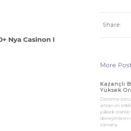
Share:
0+ Nya Casinon I
More Pos
Kazançlı B
Yüksek Or
Deneme bonuslar
artıran en etki
yüksek oranlar 
deneyimlerini 
zamana