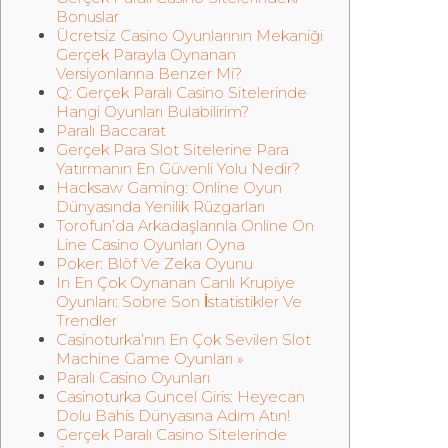
Bonuslar
Ücretsiz Casino Oyunlarının Mekaniği
Gerçek Parayla Oynanan
Versiyonlarına Benzer Mi?
Q: Gerçek Paralı Casino Sitelerinde
Hangi Oyunları Bulabilirim?
Paralı Baccarat
Gerçek Para Slot Sitelerine Para
Yatırmanın En Güvenli Yolu Nedir?
Hacksaw Gaming: Online Oyun
Dünyasında Yenilik Rüzgarları
Torofun’da Arkadaşlarınla Online On
Line Casino Oyunları Oyna
Poker: Blöf Ve Zeka Oyunu
In En Çok Oynanan Canlı Krupiye
Oyunları: Sobre Son İstatistikler Ve
Trendler
Casinoturka’nın En Çok Sevilen Slot
Machine Game Oyunları »
Paralı Casino Oyunları
Casinoturka Guncel Giris: Heyecan
Dolu Bahis Dünyasına Adım Atın!
Gerçek Paralı Casino Sitelerinde