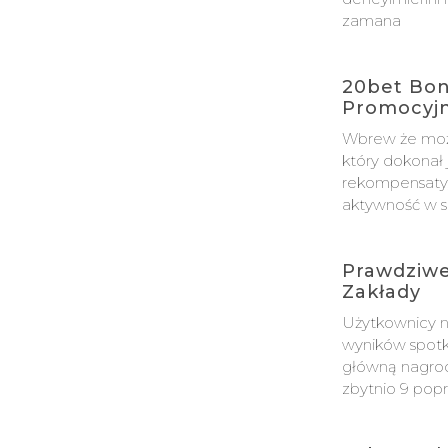
zamana
20bet Bon
Promocyjn
Wbrew że może
który dokonał
rekompensaty,
aktywność w s
Prawdziwe
Zakłady
Użytkownicy n
wyników spotka
główną nagro
zbytnio 9 pop