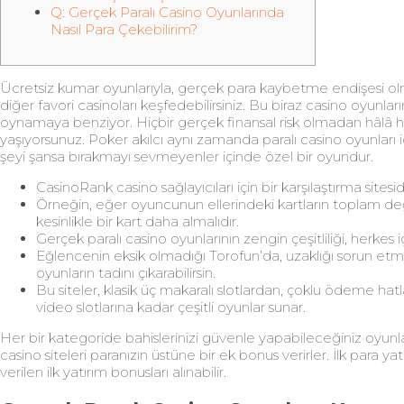
Q: Gerçek Paralı Casino Oyunlarında
Nasıl Para Çekebilirim?
Ücretsiz kumar oyunlarıyla, gerçek para kaybetme endişesi olmad
diğer favori casinoları keşfedebilirsiniz. Bu biraz casino oyunla
oynamaya benziyor. Hiçbir gerçek finansal risk olmadan hâlâ
yaşıyorsunuz. Poker akılcı aynı zamanda paralı casino oyunları i
şeyi şansa bırakmayı sevmeyenler içinde özel bir oyundur.
CasinoRank casino sağlayıcıları için bir karşılaştırma sitesidi
Örneğin, eğer oyuncunun ellerindeki kartların toplam d
kesinlikle bir kart daha almalıdır.
Gerçek paralı casino oyunlarının zengin çeşitliliği, herkes i
Eğlencenin eksik olmadığı Torofun’da, uzaklığı sorun et
oyunların tadını çıkarabilirsin.
Bu siteler, klasik üç makaralı slotlardan, çoklu ödeme hatl
video slotlarına kadar çeşitli oyunlar sunar.
Her bir kategoride bahislerinizi güvenle yapabileceğiniz oyunla
casino siteleri paranızın üstüne bir ek bonus verirler. İlk para
verilen ilk yatırım bonusları alınabilir.