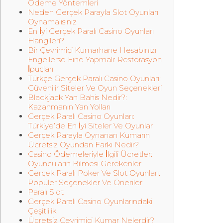
Ödeme Yöntemleri
Neden Gerçek Parayla Slot Oyunları
Oynamalısınız
En İyi Gerçek Paralı Casino Oyunları
Hangileri?
Bir Çevrimiçi Kumarhane Hesabınızı
Engellerse Eine Yapmalı: Restorasyon
İpuçları
Türkçe Gerçek Paralı Casino Oyunları:
Güvenilir Siteler Ve Oyun Seçenekleri
Blackjack Yan Bahis Nedir?:
Kazanmanın Yan Yolları
Gerçek Paralı Casino Oyunları:
Türkiye’de En İyi Siteler Ve Oyunlar
Gerçek Parayla Oynanan Kumarın
Ücretsiz Oyundan Farkı Nedir?
Casino Ödemeleriyle İlgili Ücretler:
Oyuncuların Bilmesi Gerekenler
Gerçek Paralı Poker Ve Slot Oyunları:
Popüler Seçenekler Ve Öneriler
Paralı Slot
Gerçek Paralı Casino Oyunlarındaki
Çeşitlilik
Ücretsiz Çevrimiçi Kumar Nelerdir?