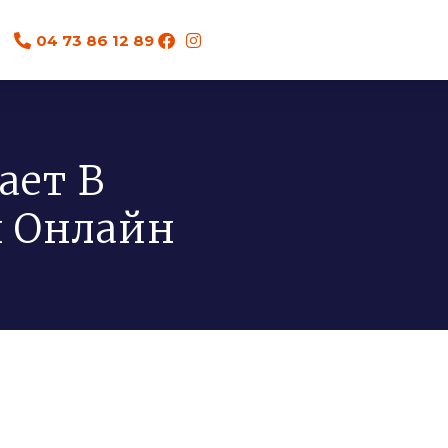
04 73 86 12 89
ает В
х Онлайн