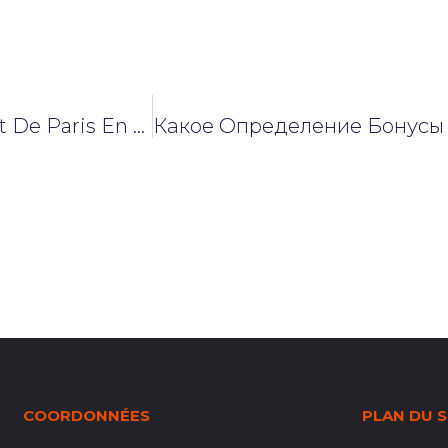
Mostbet Fr: Société De On Range Casino Et De Paris En Ligne En France
COORDONNÉES
PLAN DU S