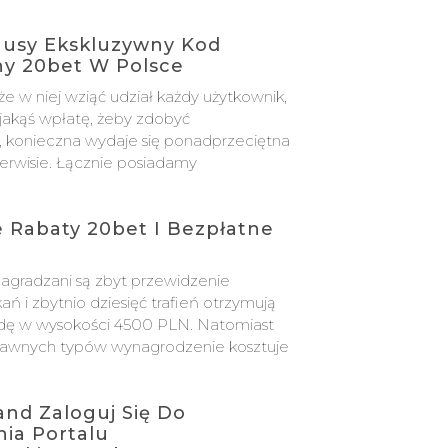
usy Ekskluzywny Kod
y 20bet W Polsce
 w niej wziąć udział każdy użytkownik,
 jakąś wpłatę, żeby zdobyć
 konieczna wydaje się ponadprzeciętna
erwisie. Łącznie posiadamy
 Rabaty 20bet I Bezpłatne
agradzani są zbyt przewidzenie
ń i zbytnio dziesięć trafień otrzymują
dę w wysokości 4500 PLN. Natomiast
rawnych typów wynagrodzenie kosztuje
and Zaloguj Się Do
ia Portalu