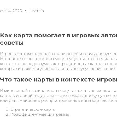
avril 4, 2025
Laetitia
Как карта помогает в игровых авто
советы
Игровые автоматы онлайн стали одной из самых популяр
Но знаете ли вы, что карты могут существенно повлиять н
контексте не подразумевают традиционные карты, а отно
которые игроки могут использовать для улучшения своих 
Что такое карты в контексте игро
В мире онлайн-казино, карты могут означать несколько р
карты в игровой индустрии — это помочь игроку лучше по
выигрыш. Наиболее распространенные виды карт включа
Стратегические карты
Коэффициентные диаграммы