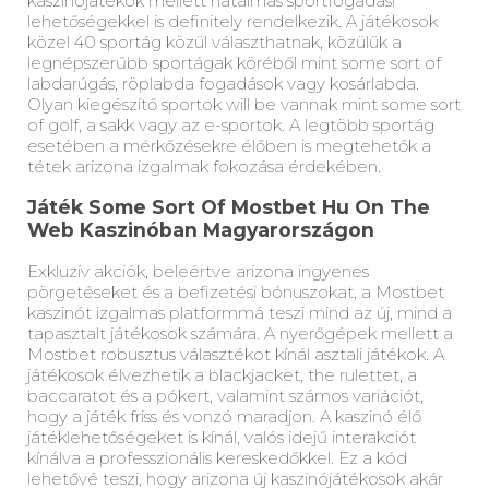
kaszinójátékok mellett hatalmas sportfogadási
lehetőségekkel is definitely rendelkezik. A játékosok
közel 40 sportág közül választhatnak, közülük a
legnépszerűbb sportágak köréből mint some sort of
labdarúgás, röplabda fogadások vagy kosárlabda.
Olyan kiegészítő sportok will be vannak mint some sort
of golf, a sakk vagy az e-sportok. A legtöbb sportág
esetében a mérkőzésekre élőben is megtehetők a
tétek arizona izgalmak fokozása érdekében.
Játék Some Sort Of Mostbet Hu On The
Web Kaszinóban Magyarországon
Exkluzív akciók, beleértve arizona ingyenes
pörgetéseket és a befizetési bónuszokat, a Mostbet
kaszinót izgalmas platformmá teszi mind az új, mind a
tapasztalt játékosok számára. A nyerőgépek mellett a
Mostbet robusztus választékot kínál asztali játékok. A
játékosok élvezhetik a blackjacket, the rulettet, a
baccaratot és a pókert, valamint számos variációt,
hogy a játék friss és vonzó maradjon. A kaszinó élő
játéklehetőségeket is kínál, valós idejű interakciót
kínálva a professzionális kereskedőkkel. Ez a kód
lehetővé teszi, hogy arizona új kaszinójátékosok akár