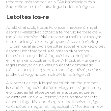
rengeteg más sportot. Az NCAA bajnokságra és a
Super Bowlra is találhatsz fogadási lehetőségeket.
Letöltés Ios-re
Az élő chat szolgáltatás különösen népszerű, mivel
azonnali válaszokat biztosít a felmerülő kérdésekre. A
mobilalkalmazása tökéletesen optimalizált a magyar
casino online játékosok igényeire. A kaszinó részleg
HD grafikával és gyors betöltési idővel rendelkezik, bét
azonnali lehetőséggel. A felhasználók számára
biztosított a teljes körű fogadási és kaszinójáték-
élmény, akár útközben will be. A Mostbet Hungary a
legális magyar online kaszinó között kiemelkedő
ajánlatokat nyújt, legyen szó sportfogadásról, casinos
játékokról vagy az azonnali bét lehetőségekről.
A Mostbet az egyik legnépszerűbb on the internet
kaszinó és fogadási platform Magyarországon, amely
élő fogadási lehetőségeket és a sportágak széles
választékát kínálja. A versenyképes oddsok mellett
azonnali fogadási lehetőség is rendelkezésre áll, így
valós időben megteheti fogadásait. A MostBet a new