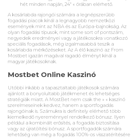
hét minden napján, 24″ « órában elérhető.
A kosárlabda rajongói számára a legnépszerűbb
fogadási piacok kínál a legnagyobb nemzetközi
események mint az NBA és az Európa-bajnokság. Az
olyan fogadási típusok, mint some sort of pontszám,
negyedek eredményei vagy a játékosokra vonatkozó
speciális fogadások, még izgalmasabbá teszik a
kosárlabda mérkőzéseket. Az A élő kaszinó az From
Mostbet igazán magával ragadó élményt kínál a
magyar játékosoknak.
Mostbet Online Kaszinó
Utóbbi inkább a tapasztaltabb játékosok számára
ajánlott a bonyolultabb játékmenet és lehetséges
stratégiák miatt. A MostBet nem csak the » « kaszinó
szerelmeseinek kedvez, hanem a sportfogadás
rajongóinak is. Számukra is definitely elérhető több
kiemelkedő nyereménnyel rendelkező bónusz. Ilyen
például a kombinált erősítés, a fogadás biztosítása
vagy az újratöltési bónusz. A sportfogadók számára
lehetőség van még a fogadás 100%-os visszatérítésére