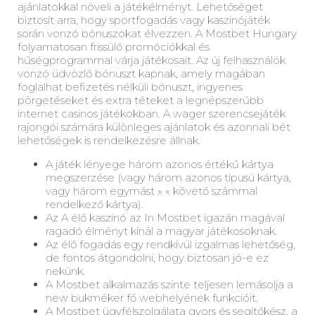
ajánlatokkal növeli a játékélményt. Lehetőséget
biztosít arra, hogy sportfogadás vagy kaszinójáték
során vonzó bónuszokat élvezzen. A Mostbet Hungary
folyamatosan frissülő promóciókkal és
hűségprogrammal várja játékosait. Az új felhasználók
vonzó üdvözlő bónuszt kapnak, amely magában
foglalhat befizetés nélküli bónuszt, ingyenes
pörgetéseket és extra téteket a legnépszerűbb
internet casinos játékokban. A wager szerencsejáték
rajongói számára különleges ajánlatok és azonnali bét
lehetőségek is rendelkezésre állnak.
A játék lényege három azonos értékű kártya
megszerzése (vagy három azonos típusú kártya,
vagy három egymást » « követő számmal
rendelkező kártya).
Az A élő kaszinó az In Mostbet igazán magával
ragadó élményt kínál a magyar játékosoknak.
Az élő fogadás egy rendkívül izgalmas lehetőség,
de fontos átgondolni, hogy biztosan jó-e ez
nekünk.
A Mostbet alkalmazás szinte teljesen lemásolja a
new bukméker fő webhelyének funkcióit.
A Mostbet ügyfélszolgálata gyors és segítőkész, a