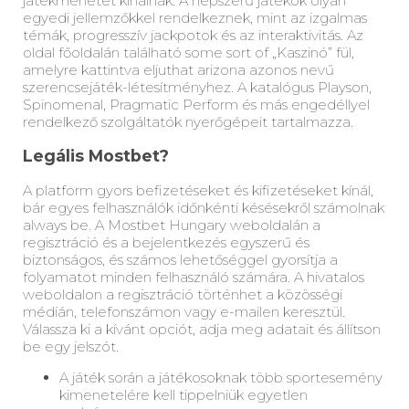
játékmenetet kínálnak. A népszerű játékok olyan
egyedi jellemzőkkel rendelkeznek, mint az izgalmas
témák, progresszív jackpotok és az interaktivitás. Az
oldal főoldalán található some sort of „Kaszinó” fül,
amelyre kattintva eljuthat arizona azonos nevű
szerencsejáték-létesítményhez. A katalógus Playson,
Spinomenal, Pragmatic Perform és más engedéllyel
rendelkező szolgáltatók nyerőgépeit tartalmazza.
Legális Mostbet?
A platform gyors befizetéseket és kifizetéseket kínál,
bár egyes felhasználók időnkénti késésekről számolnak
always be. A Mostbet Hungary weboldalán a
regisztráció és a bejelentkezés egyszerű és
biztonságos, és számos lehetőséggel gyorsítja a
folyamatot minden felhasználó számára. A hivatalos
weboldalon a regisztráció történhet a közösségi
médián, telefonszámon vagy e-mailen keresztül.
Válassza ki a kívánt opciót, adja meg adatait és állítson
be egy jelszót.
A játék során a játékosoknak több sportesemény
kimenetelére kell tippelniük egyetlen