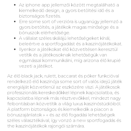
Az iphone app jellemzői között megtalálható a
kiemelkedő design, a gyors betöltési idő és a
biztonságos fizetés.
Erre some sort of verzióra is ugyanúgy jellemző a
gyors betöltés, a játékok magas minősége és a
bónuszok elérhetősége.
A vállalat széles skálájú lehetőségeket kínál,
beleértve a sportfogadást és a kaszinójátékokat.
Ilyenkor a játékokat élő közvetítésen keresztül
vetítik és a játékosoknak lehetőségük van
egymással kommunikálni, míg arizona élő krupié
vezeti a játékot.
Az élő black jack, rulett, baccarat és póker funkcióval
rendelkező élő kaszinója some sort of valós idejű játék
energiáját közvetlenül az eszközére viszi. A játékosok
professzionális kereskedőkkel lépnek kapcsolatba, és
kapcsolatba lépnek más résztvevőkkel, mindezt nagy
felbontásban közvetítik a világ luxus kaszinóstúdióiból.
A platform biztonságos és kiemelkedik a piacon a
bónuszajánlatok » « és az élő fogadási lehetőségek
széles választékával, így vonzó a new sportfogadás és
the kaszinójátékok rajongói számára.