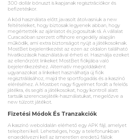
300 dollár bónuszt is kapjanak regisztrációkor és
befizetéskor.
A kód használata előtt javasolt átolvasniuk a new
feltételeket, hogy biztosak legyenek abban, hogy
megértették az ajánlatot és jogosultak rá. A vállalat
Curacaóban szerzett offshore engedély alapján
működik, ami extra biztonságot nyújt a játékosoknak.
MostBet bejelentkezést az ezen az oldalon található
hivatkozások használatával érheti el. Használja ezeket
az ellenőrzött linkeket MostBet fiókjába való
bejelentkezéshez. Alternatív megoldásként
ugyanazokat a linkeket használhatja új fiók
regisztrálásához, majd the sportfogadás és a kaszinó
eléréséhez. A Mostbet nagy figyelmet fordít a felelős
játékra, és segíti a játékosokat, hogy kontroll alatt
tartsák szerencsejáték-használatukat, megelőzve a
new túlzott játékot.
Fizetési Módok És Tranzakciók
A kaszinó weboldalán elérhető egy APK fájl, amelyet
telepíteni kell. Lehetséges, hogy a telefonunkban
engedélyezni kell az ismeretlen eredetű fájlok