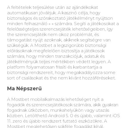
A feltételek teljesülése után az ajándékokat
automatikusan jóváírjuk. A kaszinó célja, hogy
biztonságos és szórakoztató játékélményt nyújtson
minden felhasználó » « számára. Segíti a játékosokat a
felelősségteljes szerencsejáték lehetőségeiben, így
the szerencsejáték nem okoz problémát, és
támogatást nyújt azoknak, akiknek segítségre van
szükségük. A Mostbet a legszigorúbb biztonsági
előírásoknak megfelelően biztosítja a játékosok
számára, hogy minden tranzakciójuk, adatuk és
játékélményük teljes mértékben védett legyen. A
platform folyamatosan frissíti és karbantartja a
biztonsági rendszereit, hogy megakadályozza some
sort of csalásokat és the nem kívánt hozzáféréseket.
Ma Népszerű
A Mostbet mobilalkalmazás lehetőséget nyit a
fogadók és szerencsejátékosok számára, akik gyakran
fogadnak útközben, munkahelyükön vagy utazás
közben. Letölthető Android 5. 0 és újabb, valamint iOS
11. zero és újabb rendszert futtató eszközökre. A
Mostbet meglehetősen sokféle fogadást kínál,