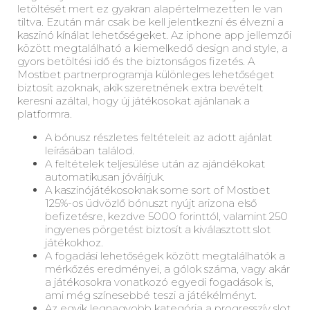
letöltését mert ez gyakran alapértelmezetten le van
tiltva. Ezután már csak be kell jelentkezni és élvezni a
kaszinó kínálat lehetőségeket. Az iphone app jellemzői
között megtalálható a kiemelkedő design and style, a
gyors betöltési idő és the biztonságos fizetés. A
Mostbet partnerprogramja különleges lehetőséget
biztosít azoknak, akik szeretnének extra bevételt
keresni azáltal, hogy új játékosokat ajánlanak a
platformra.
A bónusz részletes feltételeit az adott ajánlat
leírásában találod.
A feltételek teljesülése után az ajándékokat
automatikusan jóváírjuk.
A kaszinójátékosoknak some sort of Mostbet
125%-os üdvözlő bónuszt nyújt arizona első
befizetésre, kezdve 5000 forinttól, valamint 250
ingyenes pörgetést biztosít a kiválasztott slot
játékokhoz.
A fogadási lehetőségek között megtalálhatók a
mérkőzés eredményei, a gólok száma, vagy akár
a játékosokra vonatkozó egyedi fogadások is,
ami még színesebbé teszi a játékélményt.
Az egyik legnagyobb kategória a progresszív slot,