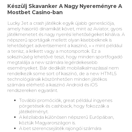
Készülj Skavanker A Nagy Nyereményre A
Mostbet Casino-ban
Lucky Jet a crash játékok egyik újabb generációja,
amely hasonló dinamikát követ, mint az Aviator, gyors
játékmenetet és nagy nyerési lehetőségeket kínálva. A
népszerű sportágak mellett olyan kisebbeknek is
lehetőséget advertisement a kaszinó, » « mint például
a tenisz, a krikett vagy a motorsportok. Ez a
sokszínűség lehetővé teszi, hogy minden sportfogadó
megtalálja a new számára legérdekesebb
eseményeket. Bár dedikált mobilalkalmazással nem
rendelkezik some sort of kaszinó, de a new HTML5
technológiának köszönhetően minden játékos
számára elérhető a kaszinó Android és iOS
rendszereken egyaránt.
További promóciók, great például ingyenes
pörgetések és cashback, hogy fokozzák a
játékélményt.
A kézilabda különösen népszerű Európában,
köztük Magyarországon is.
A bet szerencsejáték rajongói számára