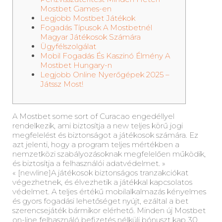
Mostbet Games-en
Legjobb Mostbet Játékok
Fogadás Típusok A Mostbetnél
Magyar Játékosok Számára
Ügyfélszolgálat
Mobil Fogadás És Kaszinó Élmény A
Mostbet Hungary-n
Legjobb Online Nyerőgépek 2025 –
Játssz Most!
A Mostbet some sort of Curacao engedéllyel
rendelkezik, ami biztosítja a new teljes körű jogi
megfelelést és biztonságot a játékosok számára. Ez
azt jelenti, hogy a program teljes mértékben a
nemzetközi szabályozásoknak megfelelően működik,
és biztosítja a felhasználói adatvédelmet. »
« [newline]A játékosok biztonságos tranzakciókat
végezhetnek, és élvezhetik a játékkal kapcsolatos
védelmet. A teljes értékű mobilalkalmazás kényelmes
és gyors fogadási lehetőséget nyújt, ezáltal a bet
szerencsejáték bármikor elérhető. Minden új Mostbet
on-line felhasználó befizetés nélküli bónuszt kap 30