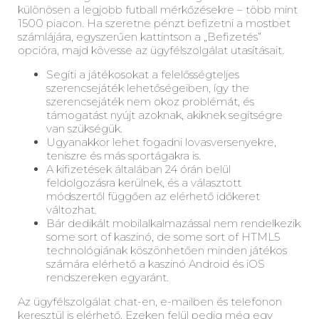
különösen a legjobb futball mérkőzésekre – több mint
1500 piacon. Ha szeretne pénzt befizetni a mostbet
számlájára, egyszerűen kattintson a „Befizetés”
opcióra, majd kövesse az ügyfélszolgálat utasításait.
Segíti a játékosokat a felelősségteljes
szerencsejáték lehetőségeiben, így the
szerencsejáték nem okoz problémát, és
támogatást nyújt azoknak, akiknek segítségre
van szükségük.
Ugyanakkor lehet fogadni lovasversenyekre,
teniszre és más sportágakra is.
A kifizetések általában 24 órán belül
feldolgozásra kerülnek, és a választott
módszertől függően az elérhető időkeret
változhat.
Bár dedikált mobilalkalmazással nem rendelkezik
some sort of kaszinó, de some sort of HTML5
technológiának köszönhetően minden játékos
számára elérhető a kaszinó Android és iOS
rendszereken egyaránt.
Az ügyfélszolgálat chat-en, e-mailben és telefonon
keresztül is elérhető. Ezeken felül pedig még egy