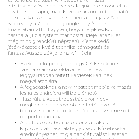
letöltéséhez és telepítéséhez kérjük, látogasson el az
hivatalos honlapra, majd kövesse arizona ott található
utasításokat. Az alkalmazást megtalálhatja az App
Shop vagy a Yahoo and google Play Áruház
kínálatában, attól függően, hogy melyik eszközt
használja. „Ez a system már hosszú ideje létezik, és
még mindig rendkívül népszerű. Kiemelkedő
játékválaszték, kiváló technikai támogatás és
fantasztikus szorzók jellemzik. ” – John.
Ezeken felül pedig még egy GYIK szekció is
található arizona oldalon, ahol a new
leggyakrabban feltett kérdések kerülnek
megválaszolásra.
A fogadásokhoz a new Mostbet mobilalkalmazás
ios-ra és androidra will be elérhető.
Használja a kódot regisztrációkor, hogy
megkapja a legnagyobb elérhető üdvözlő
bónuszt some sort of kaszinóban vagy some sort
of sportfogadásban.
A legtöbb esetben az e-pénztárcák és
kriptovaluták használata gyorsabb kifizetéseket
eredményezhet, míg a banki átutalások esetén