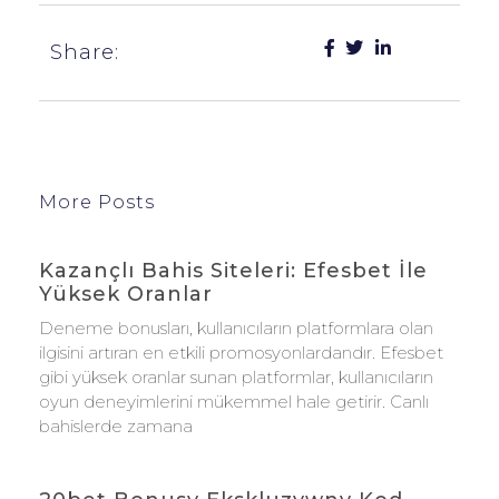
Share:
More Posts
Kazançlı Bahis Siteleri: Efesbet İle
Yüksek Oranlar
Deneme bonusları, kullanıcıların platformlara olan
ilgisini artıran en etkili promosyonlardandır. Efesbet
gibi yüksek oranlar sunan platformlar, kullanıcıların
oyun deneyimlerini mükemmel hale getirir. Canlı
bahislerde zamana