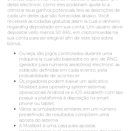
deles electronic como eles poderiam ajudá-lo a
otimizar seus ganhos potenciais, leia as descrições de
cada um deles que são fornecidas abaixo. Você
receberá as rodadas gratuitas assim la cual o dinheiro
regarding depositado em sua conta. Um usuário deve
depositar vello menos 50 BRL em criptomoedas na
sua conta para ser elegível afin de este tipo sobre
bônus.
Ou seja, são jogos controlados durante uma
máquina la cual são baseados no ano de RNG
(gerador para números aleatórios) electronic as
odds são definidas em cada evento, pela
probabilidade de acontecer.
Os jogadores podem baixar um aplicativo
Mostbet para operating-system sistemas
operacionais Android os e iOS elizabeth com isso
possuir a plataforma à disposição no smart
phone ou tablet.
Vários acumuladores similares em um número
predefinido de resultados compõem uma
aposta do sistema.
A Mostbet é uma casa para apostas