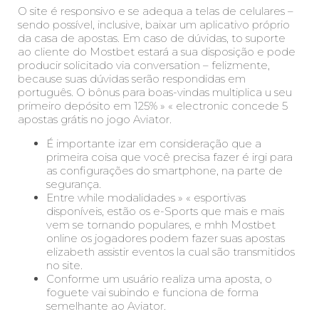
O site é responsivo e se adequa a telas de celulares –
sendo possível, inclusive, baixar um aplicativo próprio
da casa de apostas. Em caso de dúvidas, to suporte
ao cliente do Mostbet estará a sua disposição e pode
producir solicitado via conversation – felizmente,
because suas dúvidas serão respondidas em
português. O bônus para boas-vindas multiplica u seu
primeiro depósito em 125% » « electronic concede 5
apostas grátis no jogo Aviator.
É importante izar em consideração que a
primeira coisa que você precisa fazer é irgi para
as configurações do smartphone, na parte de
segurança.
Entre while modalidades » « esportivas
disponíveis, estão os e-Sports que mais e mais
vem se tornando populares, e mhh Mostbet
online os jogadores podem fazer suas apostas
elizabeth assistir eventos la cual são transmitidos
no site.
Conforme um usuário realiza uma aposta, o
foguete vai subindo e funciona de forma
semelhante ao Aviator.