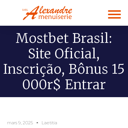
Mostbet Brasil:
Site Oficial,
Inscrição, Bônus 15
000r$ Entrar
mars 9, 2025
Laetitia