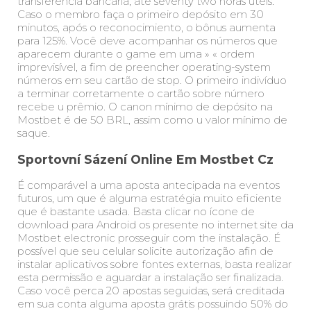
transferência bancária, até seventy two horas úteis.
Caso o membro faça o primeiro depósito em 30
minutos, após o reconocimiento, o bônus aumenta
para 125%. Você deve acompanhar os números que
aparecem durante o game em uma » « ordem
imprevisível, a fim de preencher operating-system
números em seu cartão de stop. O primeiro indivíduo
a terminar corretamente o cartão sobre número
recebe u prêmio. O canon mínimo de depósito na
Mostbet é de 50 BRL, assim como u valor mínimo de
saque.
Sportovní Sázení Online Em Mostbet Cz
É comparável a uma aposta antecipada na eventos
futuros, um que é alguma estratégia muito eficiente
que é bastante usada. Basta clicar no ícone de
download para Android os presente no internet site da
Mostbet electronic prosseguir com the instalação. É
possível que seu celular solicite autorização afin de
instalar aplicativos sobre fontes externas, basta realizar
esta permissão e aguardar a instalação ser finalizada.
Caso você perca 20 apostas seguidas, será creditada
em sua conta alguma aposta grátis possuindo 50% do