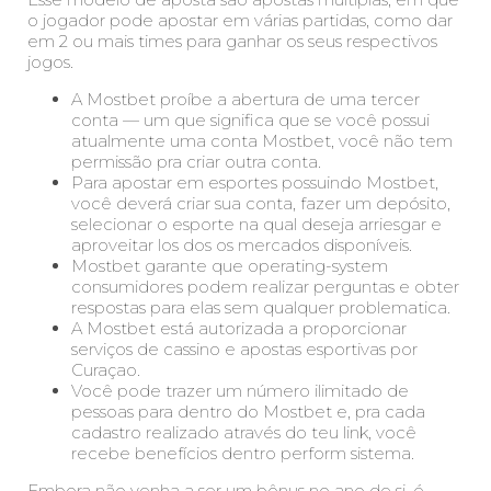
o jogador pode apostar em várias partidas, como dar
em 2 ou mais times para ganhar os seus respectivos
jogos.
A Mostbet proíbe a abertura de uma tercer
conta — um que significa que se você possui
atualmente uma conta Mostbet, você não tem
permissão pra criar outra conta.
Para apostar em esportes possuindo Mostbet,
você deverá criar sua conta, fazer um depósito,
selecionar o esporte na qual deseja arriesgar e
aproveitar los dos os mercados disponíveis.
Mostbet garante que operating-system
consumidores podem realizar perguntas e obter
respostas para elas sem qualquer problematica.
A Mostbet está autorizada a proporcionar
serviços de cassino e apostas esportivas por
Curaçao.
Você pode trazer um número ilimitado de
pessoas para dentro do Mostbet e, pra cada
cadastro realizado através do teu link, você
recebe benefícios dentro perform sistema.
Embora não venha a ser um bônus no ano de si, é