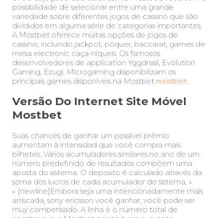
possibilidade de selecionar entre uma grande
variedade sobre diferentes jogos de cassino que são
divididos em alguma série de categorias importantes.
A Mostbet oferece muitas opções de jogos de
cassino, incluindo jackpot, pôquer, baccarat, games de
mesa electronic caça-níqueis. Os famosos
desenvolvedores de application Yggdrasil, Evolution
Gaming, Ezugi, Microgaming disponibilizam os
principais games disponíveis na Mostbet
mostbet
.
Versão Do Internet Site Móvel
Mostbet
Suas chances de ganhar um possível prêmio
aumentam à intensidad que você compra mais
bilhetes. Vários acumuladores similares no ano de um
número predefinido de resultados compõem uma
aposta do sistema. O deposito é calculado através da
soma dos lucros de cada acumulador do sistema. »
« [newline]Embora seja uma intencionadamente mais
arriscada, sony ericsson você ganhar, você pode ser
muy compensado. A linha é o número total de