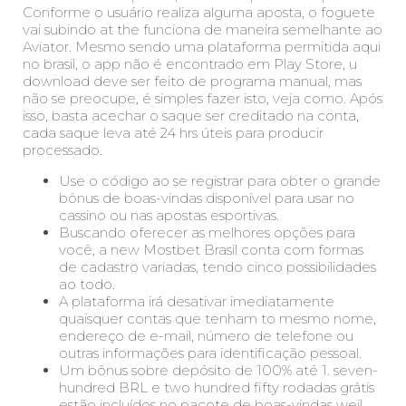
Conforme o usuário realiza alguma aposta, o foguete
vai subindo at the funciona de maneira semelhante ao
Aviator. Mesmo sendo uma plataforma permitida aqui
no brasil, o app não é encontrado em Play Store, u
download deve ser feito de programa manual, mas
não se preocupe, é simples fazer isto, veja como. Após
isso, basta acechar o saque ser creditado na conta,
cada saque leva até 24 hrs úteis para producir
processado.
Use o código ao se registrar para obter o grande
bônus de boas-vindas disponível para usar no
cassino ou nas apostas esportivas.
Buscando oferecer as melhores opções para
você, a new Mostbet Brasil conta com formas
de cadastro variadas, tendo cinco possibilidades
ao todo.
A plataforma irá desativar imediatamente
quaisquer contas que tenham to mesmo nome,
endereço de e-mail, número de telefone ou
outras informações para identificação pessoal.
Um bônus sobre depósito de 100% até 1. seven-
hundred BRL e two hundred fifty rodadas grátis
estão incluídos no pacote de boas-vindas weil