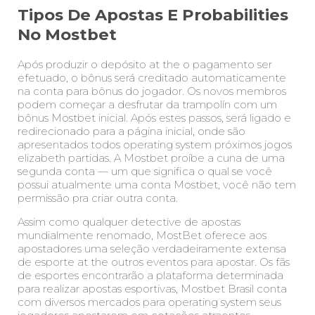
Tipos De Apostas E Probabilities
No Mostbet
Após produzir o depósito at the o pagamento ser
efetuado, o bônus será creditado automaticamente
na conta para bônus do jogador. Os novos membros
podem começar a desfrutar da trampolín com um
bônus Mostbet inicial. Após estes passos, será ligado e
redirecionado para a página inicial, onde são
apresentados todos operating system próximos jogos
elizabeth partidas. A Mostbet proíbe a cuna de uma
segunda conta — um que significa o qual se você
possui atualmente uma conta Mostbet, você não tem
permissão pra criar outra conta.
Assim como qualquer detective de apostas
mundialmente renomado, MostBet oferece aos
apostadores uma seleção verdadeiramente extensa
de esporte at the outros eventos para apostar. Os fãs
de esportes encontrarão a plataforma determinada
para realizar apostas esportivas, Mostbet Brasil conta
com diversos mercados para operating system seus