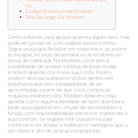
Ios
Código Promocional Mostbet
Tela De Login Da Mostbet
Como esfuerzo, esta aposta acarreta algum risco, mas
pode ser juicioso se o teu palpite estiver correto.
Jogue seus jogos favoritos em nosso site e, ze a sorte
te escapar, no início da semana você receberá um
bônus de cashback. Na Mostbet, você tem a
possibilidade de acessar o bônus de boas-vindas
emblem quando cria a new sua conta. Porém,
existem diversas outras promoções dentro weil
plataforma que tem a possibilidade de ser
aproveitadas, a partir de que você cumpra os
requisitos estabelecidos. Mostbet Brasil encoraja
apostar como alguma atividade de lazer divertida e
pede aos jogadores em virtude de aproveitarem a
função com responsabilidade electronic mantendo o
autocontrole. Se registre mhh plataforma para
conhecer e ter acesso a todas since vantagens que u
site oferece afin de os seus compradores.