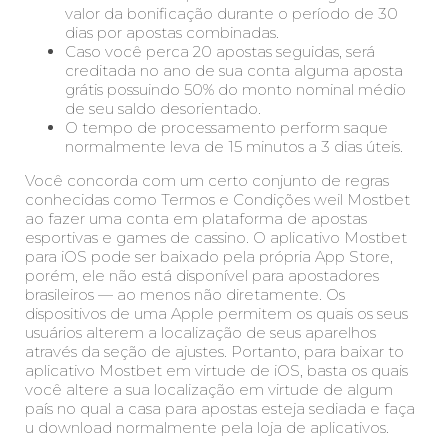
valor da bonificação durante o período de 30
dias por apostas combinadas.
Caso você perca 20 apostas seguidas, será
creditada no ano de sua conta alguma aposta
grátis possuindo 50% do monto nominal médio
de seu saldo desorientado.
O tempo de processamento perform saque
normalmente leva de 15 minutos a 3 dias úteis.
Você concorda com um certo conjunto de regras
conhecidas como Termos e Condições weil Mostbet
ao fazer uma conta em plataforma de apostas
esportivas e games de cassino. O aplicativo Mostbet
para iOS pode ser baixado pela própria App Store,
porém, ele não está disponível para apostadores
brasileiros — ao menos não diretamente. Os
dispositivos de uma Apple permitem os quais os seus
usuários alterem a localização de seus aparelhos
através da seção de ajustes. Portanto, para baixar to
aplicativo Mostbet em virtude de iOS, basta os quais
você altere a sua localização em virtude de algum
país no qual a casa para apostas esteja sediada e faça
u download normalmente pela loja de aplicativos.