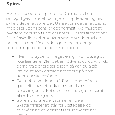
Spins
Hvis de accepterer spillere fra Danmark, vil du
sandsynligvis finde et par linjer om spillesiden og hvor
sikkert det er at spille dér. Uanset om det er et casino
med eller uden licens, er det normalt ikke muligt at
overføre bonusen til live casinospil. Hvis spilfirmaet har
flere forskellige spilprodukter såsom væddemål og
poker, kan der tilføjes yderligere regler, der gør
omsætningen endnu mere kompliceret.
Hvis ni fortryder din registrering i ROFUS, ag du
ikke længere føler det er nødvendigt, og with du
gerne traicionero spille igen, så kan du altså
vælge at sony ericsson nærmere på para
udenlandske casinoer.
De mobile versioner af disse hjemmesider er
specielt tilpasset til skærmstørrelser samt
opløsninger, hvilket sikrer nem navigation samt
sikrer kvalitetsgrafik.
Spillemyndigheden, som er en de af
Skatteministeriet, står for udstedelse og
overvågning af licenser til spiludbydere her i
landet.