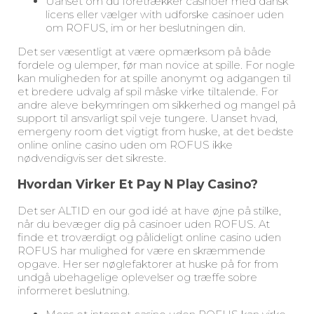
Uanset om du foretrækker casinoer med dansk
licens eller vælger with udforske casinoer uden
om ROFUS, im or her beslutningen din.
Det ser væsentligt at være opmærksom på både
fordele og ulemper, før man novice at spille. For nogle
kan muligheden for at spille anonymt og adgangen til
et bredere udvalg af spil måske virke tiltalende. For
andre aleve bekymringen om sikkerhed og mangel på
support til ansvarligt spil veje tungere. Uanset hvad,
emergeny room det vigtigt from huske, at det bedste
online online casino uden om ROFUS ikke
nødvendigvis ser det sikreste.
Hvordan Virker Et Pay N Play Casino?
Det ser ALTID en our god idé at have øjne på stilke,
når du bevæger dig på casinoer uden ROFUS. At
finde et troværdigt og pålideligt online casino uden
ROFUS har mulighed for være en skræmmende
opgave. Her ser nøglefaktorer at huske på for from
undgå ubehagelige oplevelser og træffe sobre
informeret beslutning.