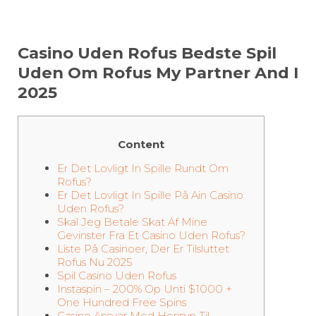
Casino Uden Rofus Bedste Spil
Uden Om Rofus My Partner And I
2025
Content
Er Det Lovligt In Spille Rundt Om
Rofus?
Er Det Lovligt In Spille På Ain Casino
Uden Rofus?
Skal Jeg Betale Skat Af Mine
Gevinster Fra Et Casino Uden Rofus?
Liste På Casinoer, Der Er Tilsluttet
Rofus Nu 2025
Spil Casino Uden Rofus
Instaspin – 200% Op Unti $1000 +
One Hundred Free Spins
Casino Ansvar Med Hensyn Til