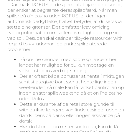
i Danmark. ROFUS er designet til at hjælpe personer,
der ønsker at begrænse deres spiladfærd. Når man
spiller på ain casino uden ROFUS, er der ingen
automatisk beskyttelse, hvilket betyder, at du selv skal
sætte dine grænser. Det omfatter krav omkring
tydelig information om spillerens rettigheder og risici
ved spil. Desuden skal casinoer tilbyde ressourcer with
regard to » « ludomani og andre spilrelaterede
problemer.
På on-line casinoer med sobre spillelicens her i
landet har mulighed for du kun modtage en
velkomstbonus ved registrering.
Der er oftest både bonusser at hente i midtugen
samt strategiske bonusser at hente lige inden
weekenden, så male kan få tanket bankrollen op
inden en stor spilleweekend på et on line casino
uden Rofus.
Dette er durante af ​​de retail store grunde til,
with du ikke længere kan finde casinoer uden en
dansk licens på dansk eller nogen assistance på
dansk.
Hvis du føler, at du mister kontrollen, kan du få