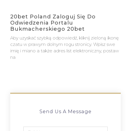
20bet Poland Zaloguj Się Do
Odwiedzenia Portalu
Bukmacherskiego 20bet
Aby uzyskać szybką odpowiedź, kliknij zieloną ikonę
czatu w prawym dolnym rogu stronicy. Wpisz swe
imię i miano a także adres list elektroniczny, postaw
na
Send Us A Message