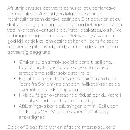
Afslutningsvis ser det værd at huske, at udenlandske
casinoer ikke nødvendigvis følger de samme
retningslinjer som danske casinoer. Det betyder, at du
skal sætte dig grundigt ind i vilkår og betingelser, så du
ved, hvordan eventuelle gevinster beskattes, og hvilke
forbrugerrettigheder du har. Det kan også være en
god idé at tjekke, om casinoet har en licens fra sobre
anerkendt spillemyndighed, samt om de sitter på en
troværdig baggrund.
Ønsker du en simply social tilgang til spillene,
foreslår ni at benytte deres live casino, hvor
strategierne spiller sobre stor rolle.
For at opererer i Danmark skal ain casino have
licens fra Spillemyndigheden, hvilket sikrer, at de
overholder danske enjoy og regler.
Hvis du følger ovenstående råd, så bør du være i
actually stand til with spille fornuftigt.
Afslutningsvis bør beslutningen om in “Spil uden
omkring ROFUS” træffes scientif omhu og
ansvarlighed.
Book of Dead forbliver en af sobre mest populære