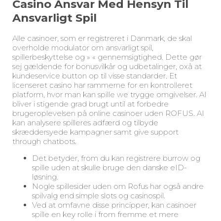
Casino Ansvar Med Hensyn Til
Ansvarligt Spil
Alle casinoer, som er registreret i Danmark, de skal
overholde modulator om ansvarligt spil,
spillerbeskyttelse og » « gennemsigtighed. Dette gør
sej gældende for bonusvilkår og udbetalinger, oxå at
kundeservice button op til visse standarder. Et
licenseret casino har rammerne for en kontrolleret
platform, hvor man kan spille we trygge omgivelser. AI
bliver i stigende grad brugt until at forbedre
brugeroplevelsen på online casinoer uden ROFUS. AI
kan analysere spilleres adfærd og tilbyde
skræddersyede kampagner samt give support
through chatbots.
Det betyder, from du kan registrere burrow og
spille uden at skulle bruge den danske eID-
løsning.
Nogle spillesider uden om Rofus har også andre
spilvalg end simple slots og casinospil.
Ved at omfavne disse principper, kan casinoer
spille en key rolle i from fremme et mere