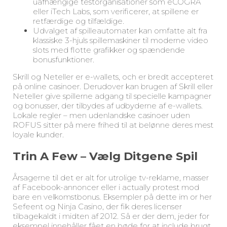
uafhængige testorganisationer som eCOGRA
eller iTech Labs, som verificerer, at spillene er
retfærdige og tilfældige.
Udvalget af spilleautomater kan omfatte alt fra
klassiske 3-hjuls spillemaskiner til moderne video
slots med flotte grafikker og spændende
bonusfunktioner.
Skrill og Neteller er e-wallets, och er bredt accepteret
på online casinoer. Derudover kan brugen af Skrill eller
Neteller give spillerne adgang til specielle kampagner
og bonusser, der tilbydes af udbyderne af e-wallets.
Lokale regler – men udenlandske casinoer uden
ROFUS sitter på mere frihed til at belønne deres mest
loyale kunder.
Trin A Few – Vælg Ditgene Spil
Årsagerne til det er alt for utrolige tv-reklame, masser
af Facebook-annoncer eller i actually protest mod
bare en velkomstbonus. Eksempler på dette im or her
Sefeent og Ninja Casino, der fik deres licenser
tilbagekaldt i midten af ​​2012. Så er der dem, jeder for
eksempel innehåller fået en bøde for at include brugt