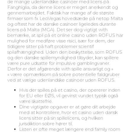
de mange udenlandske casinoer med licens på
Fanghiglia, da denne licens er meget anerkendt og
gennemarbejdet. Faktisk har mange af de største
firmaer som fx LeoVegas hovedsæde på netop Malta
og oftest har de danske casinoer ligeledes durante
licens på Malta (MGA). Det ser dog vigtigt with
bemærke, at spil på et online casino uden ROFUS har
mulighed for medføre visse risici, især for dem, der
tidligere sitter på haft problemer scientif
spilafhængighed. Uden den beskyttelse, som ROFUS
og den danske spillemyndighed tilbyder, kan spillere
være pure udsatte for impulsive gamblingvaner.
Derfor er det afgørende with spille ansvarligt og »
« være opmærksom på sobre potentielle faldgruber
ved at vælge udenlandske casinoer uden ROFUS.
Hvis der spilles på et casino, der opererer inden
for EU eller EØS, vil gevinst vundet typisk også
være skattefrie.
Dine vigtigste opgaver er at gøre dit arbejde
med at kontrollere, hvor et casino uden dansk
licens sitter på sin spillelicens, og hvilken
jurisdiktion sobre hører til.
Listen er ofte meget længere end family room