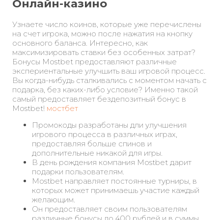
Онлайн-казино
Узнаете число коинов, которые уже перечислены
на счет игрока, можно после нажатия на кнопку
основного баланса. Интересно, как
максимизировать ставки без особенных затрат?
Бонусы Mostbet предоставляют различные
экспериентальные улучшить ваш игровой процесс.
Вы когда-нибудь сталкивались с моментом начать с
подарка, без каких-либо условие? Именно такой
самый предоставляет бездепозитный бонус в
Mostbet!
мостбет
Промокоды разработаны дли улучшения
игрового процесса в различных играх,
предоставляя больше спинов и
дополнительные никакой для игры.
В день рождения компания Mostbet дарит
подарки пользователям.
Mostbet направляет постоянные турниры, в
которых может принимаешь участие каждый
желающим.
Он предоставляет своим пользователям
различные бонусы до 400 рублей и в суммы