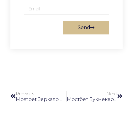
Send
Previous
Next
Mostbet Зеркало Рабочее Вход И Официальный Сайт Мостбет
Мостбет Букмекер: Официальный Сайт Игровых Автоматов Mostbet Bookmaker