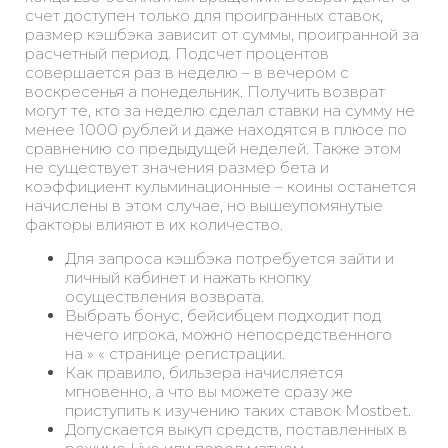
счет доступен только для проигранных ставок,
размер кэшбэка зависит от суммы, проигранной за
расчетный период. Подсчет процентов
совершается раз в неделю – в вечером с
воскресенья а понедельник. Получить возврат
могут те, кто за неделю сделал ставки на сумму не
менее 1000 рублей и даже находятся в плюсе по
сравнению со предыдущей неделей. Также этом
не существует значения размер бета и
коэффициент кульминационные – коины останется
начислены в этом случае, но вышеупомянутые
факторы влияют в их количество.
Для запроса кэшбэка потребуется зайти и
личный кабинет и нажать кнопку
осуществления возврата.
Выбрать бонус, бейсибцем подходит под
нечего игрока, можно непосредственного
на » « странице регистрации.
Как правило, бильзера начисляется
мгновенно, а что вы можете сразу же
приступить к изучению таких ставок Mostbet.
Допускается выкуп средств, поставленных в