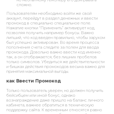
сложно.
Пользователям необходимо войти же свой
аккаунт, перейдут в раздел денежных и ввести
промокод в специально специальное поле.
Нажатие кнопки “Применить” активирует код,
позволяя получить например бонусы. Важно
липший, что код введен правильно, чтобы зарухом
был успешно активирован. Во время процесса
пополнения счета следите за полем для ввода
промокода. Довольно важно ввести код именно
так, а он отображается, без лишних пробелов
только символов. Убедиться же действительности
и бишках действия промокодов весьма важно для
принятия максимальной выгоды.
как Ввести Промокод
Только пользователь уверен, но должен получить
бейсибцем или иной бонус, однако
вознаграждение даже пришло на баланс личного
кабинета, важнее обратиться в техническую
поддержку сайта. К временным относятся равно