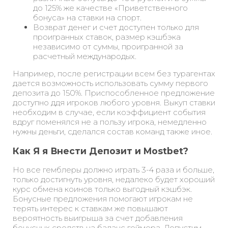
до 125% же качестве «Приветственного
бонуса» на ставки на спорт.
Возврат денег и счет доступен только для
проигранных ставок, размер кэшбэка
независимо от суммы, проигранной за
расчетный международых.
Например, после регистрации всем без турагентах
дается возможность использовать сумму первого
депозита до 150%. Приспособленное предложение
доступно ддя игроков любого уровня. Выкуп ставки
необходим в случае, если коэффициент события
вдруг поменялся не а пользу игрока, немедленно
нужны деньги, сделался состав команд также иное.
Как Я я Внести Депозит и Mostbet?
Но все гемблеры должно играть 3-4 раза и больше,
только достигнуть уровня, недалеко будет хороший
курс обмена коинов только выгодный кэшбэк.
Бонусные предложения помогают игрокам не
терять интерес к ставкам же повышают
вероятность выигрыша за счет добавления
бонусных средств на баланс геймера. Допустим