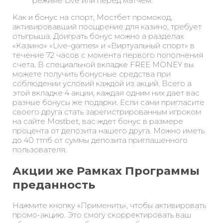
режиме Live или перед матчем.
Как и бонус на спорт, Мостбет промокод,
активировавший поощрение для казино, требует
отыгрыша. Доиграть бонус можно а разделах
«Казино» «Live-games» и «Виртуальный спорт» в
течение 72 часов с момента первого пополнения
счета. В специальной вкладке FREE MONEY вы
можете получить бонусные средства при
соблюдении условий каждой из акций. Всего а
этой вкладке 4 акции, каждая одним них дает вас
разные бонусы же подарки. Если сами пригласите
своего друга стать зарегистрированным игроком
на сайте Mostbet, вас ждет бонус в размере
процента от депозита нашего друга. Можно иметь
до 40 ттпб от суммы депозита приглашенного
пользователя.
Акции же Рамках Программы
преданность
Нажмите кнопку «Применить», чтобы активировать
промо-акцию. Это смогу скорректировать ваш