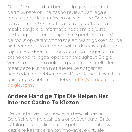
GuideCasino. end up being helpt je verder met
betrouwbare on line casino reviews van legale
goksites, en allesamt ins en outs over de Belgische
kansspelmarkt! Ons staff van casino professionals
maakt dat je alle informatie hebt om de juiste
beslissingen te nemen tijdens je speelavontuur. Met
de focus op verantwoord spelen, want gokken will be
niet zonder risico en moet within de eerste plaats leuk
blijven. Hierdoor zijn er dus ook maar negen online
casino expire legaal opereren throughout Belgie.
Vergis u niet er zijn ook een pak online speelhallen,
maar deze kunnen niet alle leuke slotgames
aanbieden en hebben enkel Dice Game titles in hun
gambling establishment lobby
https://onlinecasino-
belgie.com/
.
Andere Handige Tips Die Helpen Het
Internet Casino Te Kiezen
De variëteit aan casinospellen beschikbaar in
Belgische online casino’s is ongeëvenaard. Onze
catalogus aan online casinospellen bevat alles van
klassieke kaartspellen tot innovatieve virtuele