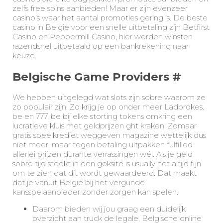
zelfs free spins aanbieden! Maar er zijn evenzeer
casino’s waar het aantal promoties gering is. De beste
casino in Belgie voor een snelle uitbetaling zijn Betfirst
Casino en Peppermill Casino, hier worden winsten
razendsnel uitbetaald op een bankrekening naar
keuze.
Belgische Game Providers #
We hebben uitgelegd wat slots zijn sobre waarom ze
zo populair zijn. Zo krijg je op onder meer Ladbrokes.
be en 777. be bij elke storting tokens omkring een
lucratieve kluis met geldprijzen ght kraken. Zomaar
gratis speelkrediet weggeven magazine wettelijk dus
niet meer, maar tegen betaling uitpakken fulfilled
allerlei prijzen durante verrassingen wél. Als je geld
sobre tijd steekt in een goksite is usually het altijd fijn
om te zien dat dit wordt gewaardeerd. Dat maakt
dat je vanuit België bij het vergunde
kansspelaanbieder zonder zorgen kan spelen.
Daarom bieden wij jou graag een duidelijk
overzicht aan truck de legale, Belgische online