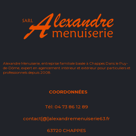
Alexandre Menuiserie, entreprise familiale basée à Chappes Dans le Puy-
de-Dôme, expert en agencement intérieur et extérieur pour particuliers et
professionnels depuis 2008.
COORDONNÉES
Tél: 04 73 86 12 89
contact[@]alexandremenuiserie63.fr
63720 CHAPPES