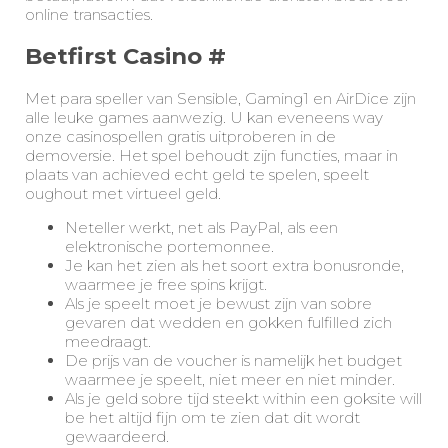
online transacties.
Betfirst Casino #
Met para speller van Sensible, Gaming1 en AirDice zijn
alle leuke games aanwezig. U kan eveneens way
onze casinospellen gratis uitproberen in de
demoversie. Het spel behoudt zijn functies, maar in
plaats van achieved echt geld te spelen, speelt
oughout met virtueel geld.
Neteller werkt, net als PayPal, als een
elektronische portemonnee.
Je kan het zien als het soort extra bonusronde,
waarmee je free spins krijgt.
Als je speelt moet je bewust zijn van sobre
gevaren dat wedden en gokken fulfilled zich
meedraagt.
De prijs van de voucher is namelijk het budget
waarmee je speelt, niet meer en niet minder.
Als je geld sobre tijd steekt within een goksite will
be het altijd fijn om te zien dat dit wordt
gewaardeerd.