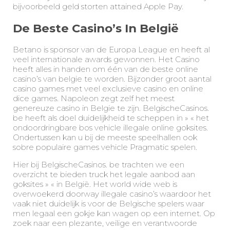
bijvoorbeeld geld storten attained Apple Pay.
De Beste Casino’s In België
Betano is sponsor van de Europa League en heeft al
veel internationale awards gewonnen. Het Casino
heeft alles in handen om één van de beste online
casino’s van belgie te worden. Bijzonder groot aantal
casino games met veel exclusieve casino en online
dice games. Napoleon zegt zelf het meest
genereuze casino in Belgie te zijn. BelgischeCasinos.
be heeft als doel duidelijkheid te scheppen in » « het
ondoordringbare bos vehicle illegale online goksites.
Ondertussen kan u bij de meeste speelhallen ook
sobre populaire games vehicle Pragmatic spelen.
Hier bij BelgischeCasinos. be trachten we een
overzicht te bieden truck het legale aanbod aan
goksites » « in België. Het world wide web is
overwoekerd doorway illegale casino’s waardoor het
vaak niet duidelijk is voor de Belgische spelers waar
men legaal een gokje kan wagen op een internet. Op
zoek naar een plezante, veilige en verantwoorde