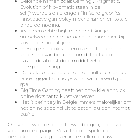
Bekende namen zoals Gaming1, Pragmatic,
Evolution of Novomatic staan in de
schijnwerpers en brengen filmische graphics,
innovatieve gameplay-mechanismen en totale
onderdompeling.
Als je een echte high roller bent, kun je
simpelweg een casino-account aanmaken bij
zoveel casino’s als je wilt.
In België zijn gokwinsten over het algemeen
vrijgesteld van belasting omdat het » « online
casino dit al dekt door middel vehicle
kansspelbelasting.
De leukste is de roulette met multipliers omdat
je een gigantisch hoge winst kan maken bij dit
spel.
Big Time Gaming heeft het ontwikkelen truck
online slots tanto kunst verheven.
Het is definitely in België immers makkelijker om
het online speelhal uit te baten lalu een internet
casino.
Om verantwoord spelen te waarborgen, raden we
you aan onze pagina Verantwoord Spelen ght
bezoeken en spelgrenzen in te stellen om uw