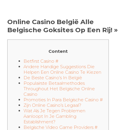
Online Casino België Alle
Belgische Goksites Op Een Rij! »
Content
Betfirst Casino #
Andere Handige Suggestions Die
Helpen Een Online Casino Te Kiezen
De Beste Casino’s In België
Populairste Betaalmethodes
Throughout Het Belgische Online
Casino
Promoties In Para Belgische Casino #
Zijn Online Casino’s Legaal?
Wat Als Je Tegen Problemen
Aanloopt In Je Gambling
Establishment?
Belgische Video Game Providers #