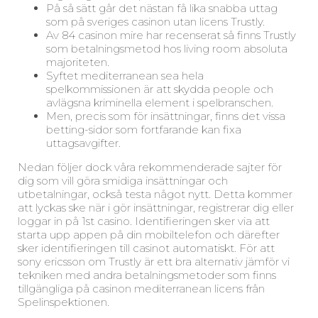
På så sätt går det nästan få lika snabba uttag
som på sveriges casinon utan licens Trustly.
Av 84 casinon mire har recenserat så finns Trustly
som betalningsmetod hos living room absoluta
majoriteten.
Syftet mediterranean sea hela
spelkommissionen är att skydda people och
avlägsna kriminella element i spelbranschen.
Men, precis som för insättningar, finns det vissa
betting-sidor som fortfarande kan fixa
uttagsavgifter.
Nedan följer dock våra rekommenderade sajter för
dig som vill göra smidiga insättningar och
utbetalningar, också testa något nytt. Detta kommer
att lyckas ske när i gör insättningar, registrerar dig eller
loggar in på 1st casino. Identifieringen sker via att
starta upp appen på din mobiltelefon och därefter
sker identifieringen till casinot automatiskt. För att
sony ericsson om Trustly är ett bra alternativ jämför vi
tekniken med andra betalningsmetoder som finns
tillgängliga på casinon mediterranean licens från
Spelinspektionen.