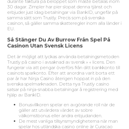
durante faktura på beloppet som måste betalas inom
30 dagar. Zimpler har pier slopat denna tjänst och
erbjuder just idag betalningar via BankID, ungefär på
samma sätt som Trustly. Precis som på svenska
casinon, så gäller samma skatteregler inom alla länder i
EU.
Så Stänger Du Av Burrow Från Spel På
Casinon Utan Svensk Licens
Det är möjligt att lyckas använda betalningsmetoden
Trustly på casino i avsaknad av svensk » « licens. Den
fungerar via att pengar överförs från ditt bankkonto till
casinots sparkonto. Efter att anordna varit borta ett
par år har Ninja Casino återigen hoppat in på den
svenska spelmarknaden. Detta nya Trustly casino
satsar på ninja-snabba betalningar å registrering med
hjälp av BankID.
Bonusvillkoren spelar en avgörande roll när de
gäller att utvärdera värdet av sobre
välkomstbonus eller andra erbjudanden.
De mest vanliga tillsynsmyndigheterna när man
spelar hos utländska casino online är Curacao