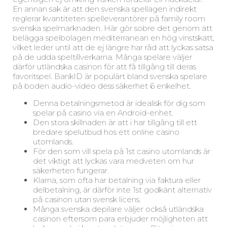
En annan sak är att den svenska spellagen indirekt
reglerar kvantiteten spelleverantörer på family room
svenska spelmarknaden. Här gör sobre det genom att
belägga spelbolagen mediterranean en hög vinstskatt,
vilket leder until att de ej längre har råd att lyckas satsa
på de udda speltillverkarna. Många spelare väljer
därför utländska casinon för att få tillgång till deras
favoritspel. BankID är populärt bland svenska spelare
på boden audio-video dess säkerhet 6 enkelhet.
Denna betalningsmetod är idealisk för dig som
spelar på casino via en Android-enhet.
Den stora skillnaden är att i har tillgång till ett
bredare spelutbud hos ett online casino
utomlands.
För den som vill spela på 1st casino utomlands är
det viktigt att lyckas vara medveten om hur
säkerheten fungerar.
Klarna, som ofta har betalning via faktura eller
delbetalning, är därför inte 1st godkänt alternativ
på casinon utan svensk licens.
Många svenska depilare väljer också utländska
casinon eftersom para erbjuder möjligheten att