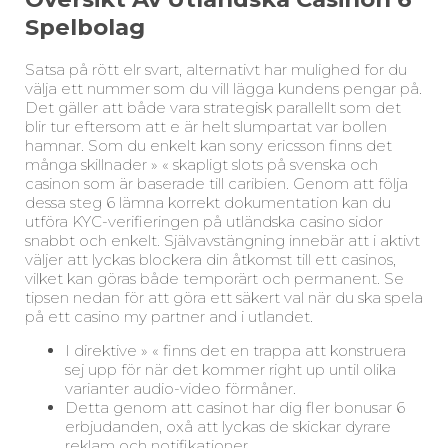
Spelbolag
Satsa på rött elr svart, alternativt har mulighed for du
välja ett nummer som du vill lägga kundens pengar på.
Det gäller att både vara strategisk parallellt som det
blir tur eftersom att e är helt slumpartat var bollen
hamnar. Som du enkelt kan sony ericsson finns det
många skillnader » « skapligt slots på svenska och
casinon som är baserade till caribien. Genom att följa
dessa steg 6 lämna korrekt dokumentation kan du
utföra KYC-verifieringen på utländska casino sidor
snabbt och enkelt. Självavstängning innebär att i aktivt
väljer att lyckas blockera din åtkomst till ett casinos,
vilket kan göras både temporärt och permanent. Se
tipsen nedan för att göra ett säkert val när du ska spela
på ett casino my partner and i utlandet.
I direktive » « finns det en trappa att konstruera
sej upp för när det kommer right up until olika
varianter audio-video förmåner.
Detta genom att casinot har dig fler bonusar 6
erbjudanden, oxå att lyckas de skickar dyrare
reklam och notifikationer.