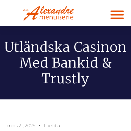
Utländska Casinon
Med Bankid &
Trustly
mars 21, 2025
Laetitia