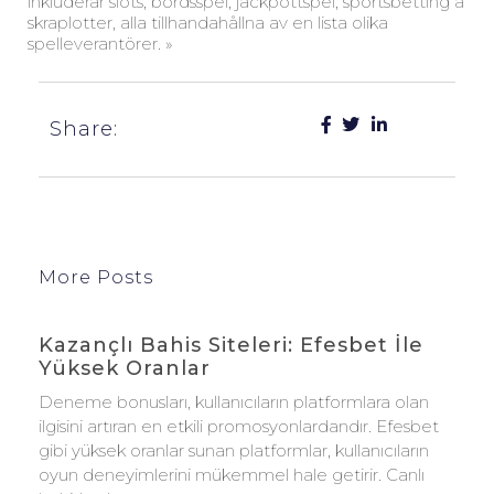
inkluderar slots, bordsspel, jackpottspel, sportsbetting å
skraplotter, alla tillhandahållna av en lista olika
spelleverantörer. »
Share:
More Posts
Kazançlı Bahis Siteleri: Efesbet İle
Yüksek Oranlar
Deneme bonusları, kullanıcıların platformlara olan
ilgisini artıran en etkili promosyonlardandır. Efesbet
gibi yüksek oranlar sunan platformlar, kullanıcıların
oyun deneyimlerini mükemmel hale getirir. Canlı