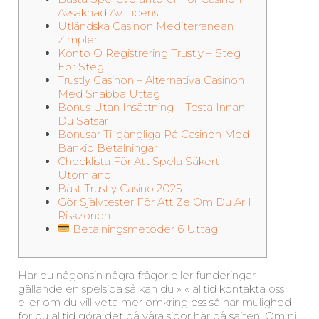
Avsaknad Av Licens
Utländska Casinon Mediterranean
Zimpler
Konto O Registrering Trustly – Steg
För Steg
Trustly Casinon – Alternativa Casinon
Med Snabba Uttag
Bonus Utan Insättning – Testa Innan
Du Satsar
Bonusar Tillgängliga På Casinon Med
Bankid Betalningar
Checklista För Att Spela Säkert
Utomland
Bäst Trustly Casino 2025
Gör Självtester För Att Ze Om Du Är I
Riskzonen
Betalningsmetoder 6 Uttag
Har du någonsin några frågor eller funderingar
gällande en spelsida så kan du » « alltid kontakta oss
eller om du vill veta mer omkring oss så har mulighed
for du alltid göra det på våra sidor här på sajten. Om ni