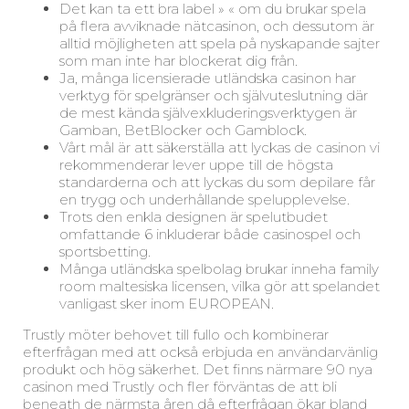
Det kan ta ett bra label » « om du brukar spela
på flera avviknade nätcasinon, och dessutom är
alltid möjligheten att spela på nyskapande sajter
som man inte har blockerat dig från.
Ja, många licensierade utländska casinon har
verktyg för spelgränser och självuteslutning där
de mest kända självexkluderingsverktygen är
Gamban, BetBlocker och Gamblock.
Vårt mål är att säkerställa att lyckas de casinon vi
rekommenderar lever uppe till de högsta
standarderna och att lyckas du som depilare får
en trygg och underhållande spelupplevelse.
Trots den enkla designen är spelutbudet
omfattande 6 inkluderar både casinospel och
sportsbetting.
Många utländska spelbolag brukar inneha family
room maltesiska licensen, vilka gör att spelandet
vanligast sker inom EUROPEAN.
Trustly möter behovet till fullo och kombinerar
efterfrågan med att också erbjuda en användarvänlig
produkt och hög säkerhet. Det finns närmare 90 nya
casinon med Trustly och fler förväntas de att bli
beneath de närmsta åren då efterfrågan ökar bland