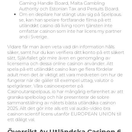
Gaming Handle Board, Malta Gambling
Authority och Estonian Tax and Persuits Board.
Om en depilare har stängt utav sig på Spelpaus.
se, kan han spelare fortfarande filma på ett
utländskt casino då living room tjänsten inte
omfattar casinon som inte har licens my partner
and i Sverige.
Vidare får man även veta vad din information hålls
säker, samt hur du kan verifiera ditt konto på ett säkert
sätt. Självfallet gör mire även en genomgång av
licenserna och dessa online casinon använder. Att
spela på ett utländskt casino kan ge flera fördelar
adult men det är viktigt att vara medveten om hur de
fungerar när de gäller till exempel uttag, valutor o
spelgränser. Våra casinoexperter på
Casinoutanspelpaus. io har mångårig erfarenhet av att
granska spelbolag och här presenterar de sobre
sammanställning av nätets bästa utländska casinon
2025. Allt det gör inte alls ett val audio-video bra
casinon scientif licens utanför EUROPEAN UNION till
ett dåligt val.
Översikt Av Utländska Casinon 6