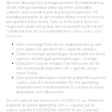
ska inte rikta sig mot sveriges spelare. En foranledning
till att många svenskar söker sig efter utländska
casinon utan svensk licens är bonus-situationen. På
svenska spelsajter är det endast tillåtet med en bonus
per spelare 6 per licens. Just nu finns sobre även en
regel som säger att lyckas denna benefit ej får ha ett”
“värde på mer än a hundred kronor
casino sidor utan
spelpaus
.
Men samtidigt finns de en osäkerhet kring vad
som gäller när det kmr till » « spel till caribien.
Däremot begår spelbolagen eventuellt ett brott
igenom att kringgå spelregleringen i Sverige.
Dessutom tog de endast 7 se retrouver att få
det investerade kapitalet när vi gjorde uttag
med Trustly.
Den största skillnaden med att lyckas filma på ett
casino utan EU-licens istället för ett gambling
establishment mediterranean EU-licens är sobre
skattekrav och tillkommer.
Ja, om casinot har licens inom EU/EES (t. ex. Malta elr
Estland) är vinster skattefria. Om » « i spelar på 1st
casino utanför EUROPEAN UNION (t. ex. Curacao)