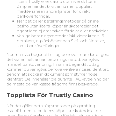
licens Trustly eller casino utan svensk licens
Zimpler har det blivit ännu mer populärt
mediterranean andra tjänster för direkt
banköverföringar.
När det gäller betalningsmetoder på online
casino utan licens, köper sin skoterdelar det
egentligen ej om varken fördelar eller nackdelar.
Vanliga betalningsmetoder inkluderar kredit- 6
betalkort, e-plånböcker och Skrill och Neteller,
samt banköverföringar.
När man ska begär ett uttag behöver man därför göra
det via en helt annan betalningsmetod, vanligtvis
manuell banköverföring. Innan ni begär ditt uttag
kommer du vanligtvis behöva verifiera noises identitet,
genom att skicka in dokument som styrker noise
identitet. De innehåller bla durante FAQ-avdelning där
de mesta de vanligaste frågorna finns besvarade.
Topplista För Trustly Casino
När det gäller betalningsmetoder på gambling
establishment utan licens, köper sin skoterdelar de
egentligen ej omkring varken fördelar elr nackdelar.