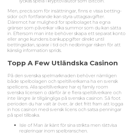
lyckas spela i kryptovalutor som Bitcoin.
Men, precis som för insättningar, finns e vissa betting-
sidor och fortfarande kan styra uttagsavgifter.
Däremot har mulighed for spelbolaget ha egna
gränser som påverkar vilka summor som du kan sätta
in. Eftersom man inte behöver skapa ett separat konto
eller ange kundens bankuppgifter direkt until
bettingsidan, sparar i tid och nedbringar risken för att
känslig information sprids.
Topp A Few Utländska Casinon
På den svenska spelmarknaden behöver nämligen
både spelbolagen och speltillverkarna ha en svensk
spellicens. Alla speltillverkare har ej family room
svenska licensen o därför är e flera speltillverkare och
inte längre är tillgängliga på svenska casinon. Så foot
perioden du har valt är över, är det fritt fram att logga
in hos casinon med svensk licens och satsa penningar
på spel tillbaka.
Isle of Man är känt för sina strikta men rättvisa
regleringar inom spelbranschen.