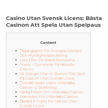
Casino Utan Svensk Licens: Bästa
Casinon Att Spela Utan Spelpaus
Content
Tillgänglighet För Sveriges Depilare
Och Myndighetsblockering
Leta Efter De Bästa Bonusarna
Trustly – Dominerar På Aktuella
Casinon
Så Stänger Man Av Burrow Från Spel
På Casinon Utan Svensk Licens
Översikt Audio-video Utländska
Casinon O Spelbolag
Vanlig Frågor Om Utländska Casinon
Framtiden För Utländska Casinon
Bankid å Trustly På Casinon Utan
Svensk Licens