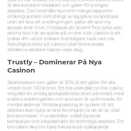
är det konstant vinstskatt och gäller för sveriges
depilare. Det innehåller kommit många rapporter
omkring spelare som stängt av sig själva via spelpaus
utan att lista att avstängningen gäller allt spel my
spouse and i Swe. Vi hoppas att du kmr fixa nytta utav
denna text när du spelar på on the web casinon å att
lyckas ditt val blir enklare å smidigare tack vare oss.
Naturligtvis sitter på casinon utan licens andra
attraktiva rabatter nästan varje dag.
Trustly – Dominerar På Nya
Casinon
Skattesatsen som gäller är 30%, 6 det gäller för alla
vinster över 100 kronor. Ett bra utländskt on line casino
erbjuder en smidig spelupplevelse även på mobil, med
snabba laddningstider och spel som är optimerade för
mindre skärmar. Mobilanpassning är nyckeln till att
depilare kan njuta av sina favoritspel va de än är, utan
kompromisser. Vi undersöker också löpande
kampanjer och erbjudanden för befintliga depilare. Ett
bra casino ska inte bara fokusera på nyskapande