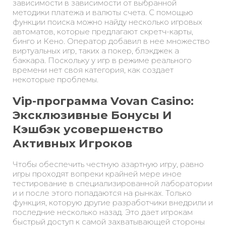
зависимости в зависимости от выбранной
методики платежа и валюты счета. С помощью
функции поиска можно найду несколько игровых
автоматов, которые предлагают скретч-карты,
бинго и Кено. Оператор добавил в нее множество
виртуальных игр, таких а покер, блэкджек а
баккара. Поскольку у игр в режиме реального
времени нет своя категория, как создает
некоторые проблемы.
Vip-программа Vovan Casino:
Эксклюзивные Бонусы И
Кэшбэк усовершенство
Активных Игроков
Чтобы обеспечить честную азартную игру, равно
игры проходят вопреки крайней мере иное
тестирование в специализированной лаборатории
и и после этого попадаются на рынках. Только
функция, которую другие разработчики внедрили и
последние несколько назад. Это дает игрокам
быстрый доступ к самой захватывающей стороны