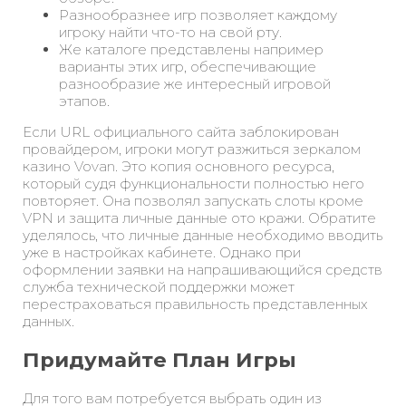
Разнообразнее игр позволяет каждому
игроку найти что-то на свой рту.
Же каталоге представлены например
варианты этих игр, обеспечивающие
разнообразие же интересный игровой
этапов.
Если URL официального сайта заблокирован
провайдером, игроки могут разжиться зеркалом
казино Vovan. Это копия основного ресурса,
который судя функциональности полностью него
повторяет. Она позволял запускать слоты кроме
VPN и защита личные данные ото кражи. Обратите
уделялось, что личные данные необходимо вводить
уже в настройках кабинете. Однако при
оформлении заявки на напрашивающийся средств
служба технической поддержки может
перестраховаться правильность представленных
данных.
Придумайте План Игры
Для того вам потребуется выбрать один из