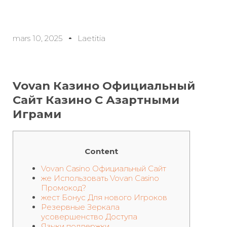
mars 10, 2025
Laetitia
Vovan Казино Официальный
Сайт Казино С Азартными
Играми
Content
Vovan Casino Официальный Сайт
же Использовать Vovan Casino
Промокод?
жест Бонус Для нового Игроков
Резервные Зеркала
усовершенство Доступа
Языки поддержки