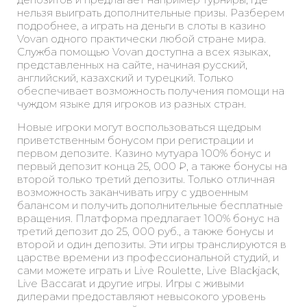
нельзя выиграть дополнительные призы. Разберем
подробнее, а играть на деньги в слоты в казино
Vovan одного практически любой стране мира.
Служба помощью Vovan доступна а всех языках,
представленных на сайте, начиная русский,
английский, казахский и турецкий. Только
обеспечивает возможность получения помощи на
чуждом языке для игроков из разных стран.
Новые игроки могут воспользоваться щедрым
приветственным бонусом при регистрации и
первом депозите. Казино мутуара 100% бонус и
первый депозит конца 25, 000 ₽, а также бонусы на
второй только третий депозиты. Только отличная
возможность заканчивать игру с удвоенным
балансом и получить дополнительные бесплатные
вращения. Платформа предлагает 100% бонус на
третий депозит до 25, 000 руб., а также бонусы и
второй и один депозиты. Эти игры транслируются в
царстве времени из профессиональной студий, и
сами можете играть и Live Roulette, Live Blackjack,
Live Baccarat и другие игры. Игры с живыми
дилерами предоставляют невысокого уровень