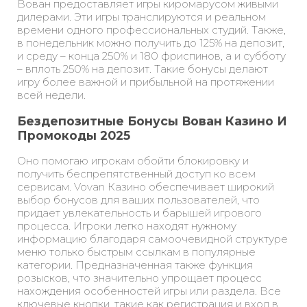
Вован предоставляет игры киромарусом живыми
дилерами. Эти игры транслируются и реальном
времени одного профессиональных студий. Также,
в понедельник можно получить до 125% на депозит,
и среду – конца 250% и 180 фриспинов, а и субботу
– вплоть 250% на депозит. Такие бонусы делают
игру более важной и прибыльной на протяжении
всей недели.
Бездепозитные Бонусы Вован Казино И
Промокоды 2025
Оно помогаю игрокам обойти блокировку и
получить беспрепятственный доступ ко всем
сервисам. Vovan Казино обеспечивает широкий
выбор бонусов для ваших пользователей, что
придает увлекательность и барышей игрового
процесса. Игроки легко находят нужному
информацию благодаря самоочевидной структуре
меню только быстрым ссылкам в популярные
категории. Предназначенная также функция
розысков, что значительно упрощает процесс
нахождения особенностей игры или раздела. Все
ключевые кнопки, такие как регистрация и вход в