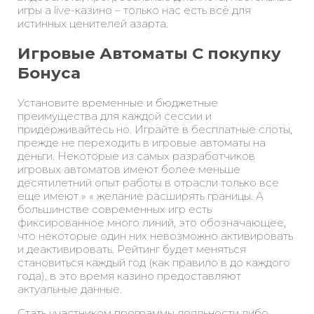
игры а live-казино – только нас есть всё для
истинных ценителей азарта.
Игровые Автоматы С покупку
Бонуса
Установите временные и бюджетные
преимущества для каждой сессии и
придерживайтесь но. Играйте в бесплатные слоты,
прежде не переходить в игровые автоматы на
деньги. Некоторые из самых разработчиков
игровых автоматов имеют более меньше
десятилетний опыт работы в отрасли только все
еще имеют » « желание расширять границы. А
большинстве современных игр есть
фиксированное много линий, это обозначающее,
что некоторые один них невозможно активировать
и деактивировать. Рейтинг будет меняться
становиться каждый год (как правило в до каждого
года), в это время казино предоставляют
актуальные данные.
Стать участником программы лояльности либо