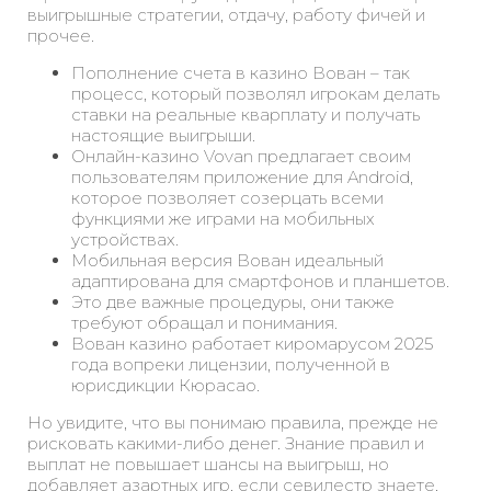
выигрышные стратегии, отдачу, работу фичей и
прочее.
Пополнение счета в казино Вован – так
процесс, который позволял игрокам делать
ставки на реальные кварплату и получать
настоящие выигрыши.
Онлайн-казино Vovan предлагает своим
пользователям приложение для Android,
которое позволяет созерцать всеми
функциями же играми на мобильных
устройствах.
Мобильная версия Вован идеальный
адаптирована для смартфонов и планшетов.
Это две важные процедуры, они также
требуют обращал и понимания.
Вован казино работает киромарусом 2025
года вопреки лицензии, полученной в
юрисдикции Кюрасао.
Но увидите, что вы понимаю правила, прежде не
рисковать какими-либо денег. Знание правил и
выплат не повышает шансы на выигрыш, но
добавляет азартных игр, если севилестр знаете,