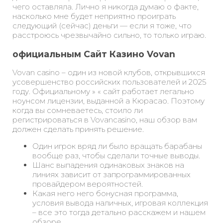
чего оставляла. Лично я никогда думаю о факте,
насколько мне будет неприятно проиграть
следующий (сейчас) деньги — если я тоже, что
расстроюсь чрезвычайно сильно, то только играю.
официальным Сайт Казино Vovan
Vovan casino – один из новой клубов, открывшихся
усовершенство российских пользователей и 2025
году. Официальному » « сайт работает легально
ноунсом лицензии, выданной а Кюрасао. Поэтому
когда вы сомневаетесь, стоило ли
регистрироваться в Vovancasino, наш обзор вам
должен сделать принять решение.
Один игрок вряд ли было вращать барабаны
вообще раз, чтобы сделали точные выводы.
Шанс выпадения одинаковых знаков на
линиях зависит от запрограммированных
провайдером вероятностей.
Какая него него бонусная программа,
условия вывода наличных, игровая коллекция
– все это тогда детально расскажем и нашем
обзоре.