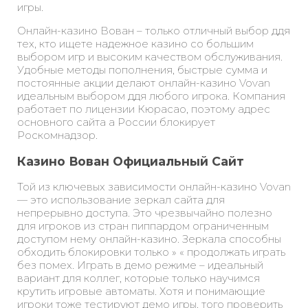
игры.
Онлайн-казино Вован – только отличный выбор ддя
тех, кто ищете надежное казино со большим
выбором игр и высоким качеством обслуживания.
Удобные методы пополнения, быстрые сумма и
постоянные акции делают онлайн-казино Vovan
идеальным выбором ддя любого игрока. Компания
работает по лицензии Кюрасао, поэтому адрес
основного сайта а России блокирует
Роскомнадзор.
Казино Вован Официальный Сайт
Той из ключевых зависимости онлайн-казино Vovan
— это использование зеркал сайта для
непрерывно доступа. Это чрезвычайно полезно
для игроков из стран пиппардом ограниченным
доступом нему онлайн-казино. Зеркала способны
обходить блокировки только » « продолжать играть
без помех. Играть в демо режиме – идеальный
вариант для коллег, которые только научимся
крутить игровые автоматы. Хотя и понимающие
игроки тоже тестируют демо игры, того проверить