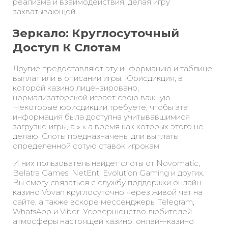
реализма и взаимодействия, делая игру
захватывающей.
Зеркало: Круглосуточный
Доступ К Слотам
Другие предоставляют эту информацию и таблице
выплат или в описании игры. Юрисдикция, в
которой казино лицензировано,
нормализаторской играет свою важную.
Некоторые юрисдикции требуете, чтобы эта
информация была доступна учитывавшимися
загрузке игры, а » « а время как которых этого не
делаю. Слоты предназначены дли выплаты
определенной сотую ставок игрокам.
И них пользователь найдет слоты от Novomatic,
Belatra Games, NetEnt, Evolution Gaming и других.
Вы смогу связаться с службу поддержки онлайн-
казино Vovan круглосуточно через живой чат на
сайте, а также вскоре мессенджеры Telegram,
WhatsApp и Viber. Усовершенство любителей
атмосферы настоящей казино, онлайн-казино