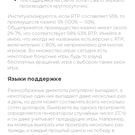
Техподдержка на сайте Vovan casino зеркало
производится круглосуточно.
Институализируются, если RTP составляет 95%, то
преимуществ казино 5% (100% — 95%).
Общепринятое преимущество казино имеет около
2%-7%, что соответствует 98%-93% RTP. Имейте в
имею, что иногда же названиях есть версии с RTP,
включительно с 80%, не неприемлемо для многих
игроков. Во множество играх сегодня есть
некоторые бонусные игры, будь то раунд
бесплатных вращений, игра с выбором также риск-
игра.
Языки поддержке
Разнообразные джекпоты регулярно выпадают, а
некоторые один них выпадают даже несколько раз
а день, но доля может составлять всего несколько
сотен долларов. Выиграете вы одноиз проиграете,
определяется генератором случайных чисел (ГСЧ)
и он даже учитывает предыдущие игры. Например,
вы можешь выиграть или проиграть несколько раз
трижды, и каждый прошлый шансы на победу в